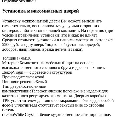
Отделка: эко шпон
Установка межкомнатных дверей
Установку межкомнатной двери Вы можете выполнить
самостоятельно, воспользоваться услугами сторонних
мастеров, либо заказать в нашей компании. На гарантию (при
условии правильной установки) это никак не влияет!
Средняя стоимость установки в нашими мастерами сотовляет
5500 руб. за одну дверь "под ключ" (установка дверей,
доборов, наличников, врезка петель и замка).
Толщина (мм)
36
Материал
Композитный мебельный щит на основе
высококачественного соснового бруса и древесных плит.
Декор
Virgin — с древесной структурой.
Производитель
mr.wood
Цветовое решение
Белый
Тип дверей
остекленные
комплектующие
Телескопические погонажные изделия для
качественного регулируемого монтажа. Дверная коробка с
TPE-уплотнителем для мягкого закрывания, благодаря особой
форме уплотнителя отсутствует закусывание со стороны
петель.
стекло
White Сrystal - белое художественное сатинированное.