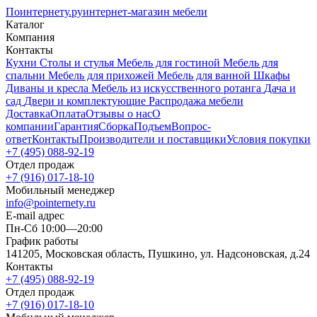
Поинтернету
.ру
интернет-магазин мебели
Каталог
Компания
Контакты
Кухни
Столы и стулья
Мебель для гостиной
Мебель для
спальни
Мебель для прихожей
Мебель для ванной
Шкафы
Диваны и кресла
Мебель из искусственного ротанга
Дача и
сад
Двери и комплектующие
Распродажа мебели
Доставка
Оплата
Отзывы о нас
О
компании
Гарантия
Сборка
Подъем
Вопрос-
ответ
Контакты
Производители и поставщики
Условия покупки
+7 (495) 088-92-19
Отдел продаж
+7 (916) 017-18-10
Мобильный менеджер
info@pointernety.ru
E-mail адрес
Пн-Сб 10:00—20:00
График работы
141205, Московская область, Пушкино, ул. Надсоновская, д.24
Контакты
+7 (495) 088-92-19
Отдел продаж
+7 (916) 017-18-10