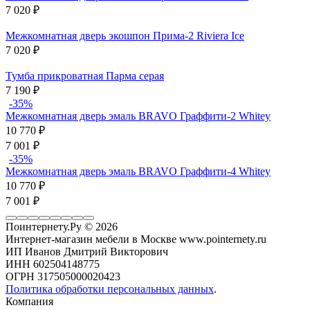
7 020
₽
Межкомнатная дверь экошпон Прима-2 Riviera Ice
7 020
₽
Тумба прикроватная Парма серая
7 190
₽
-35%
Межкомнатная дверь эмаль BRAVO Граффити-2 Whitey
10 770
₽
7 001
₽
-35%
Межкомнатная дверь эмаль BRAVO Граффити-4 Whitey
10 770
₽
7 001
₽
Поинтернету.Ру
© 2026
Интернет-магазин мебели в Москве www.pointernety.ru
ИП Иванов Дмитрий Викторович
ИНН 602504148775
ОГРН 317505000020423
Политика обработки персональных данных
.
Компания