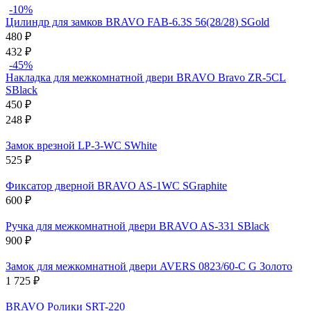
-10%
Цилиндр для замков BRAVO FAB-6.3S 56(28/28) SGold
480
₽
432
₽
-45%
Накладка для межкомнатной двери BRAVO Bravo ZR-5CL
SBlack
450
₽
248
₽
Замок врезной LP-3-WC SWhite
525
₽
Фиксатор дверной BRAVO AS-1WC SGraphite
600
₽
Ручка для межкомнатной двери BRAVO AS-331 SBlack
900
₽
Замок для межкомнатной двери AVERS 0823/60-C G Золото
1 725
₽
BRAVO Ролики SRT-220