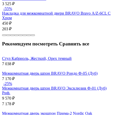
3 525
₽
-55%
Накладка для межкомнатной двери BRAVO Bravo А/Z-6CL C
Хром
450
₽
203
₽
Рекомендуем посмотреть
Сравнить все
Стул Кабриоль, Жесткий, Орех темный
7 038
₽
Межкомнатная дверь шпон BRAVO Рондо Ф-05 (Дуб)
7 170
₽
-25%
Межкомнатная дверь шпон BRAVO Эксклюзив Ф-01 (Дуб)
Риф.
9 570
₽
7 178
₽
Межкомнатная дверь экошпон Прима-2 Nordic Oak