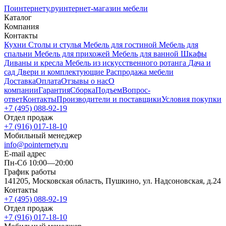
Поинтернету
.ру
интернет-магазин мебели
Каталог
Компания
Контакты
Кухни
Столы и стулья
Мебель для гостиной
Мебель для
спальни
Мебель для прихожей
Мебель для ванной
Шкафы
Диваны и кресла
Мебель из искусственного ротанга
Дача и
сад
Двери и комплектующие
Распродажа мебели
Доставка
Оплата
Отзывы о нас
О
компании
Гарантия
Сборка
Подъем
Вопрос-
ответ
Контакты
Производители и поставщики
Условия покупки
+7 (495) 088-92-19
Отдел продаж
+7 (916) 017-18-10
Мобильный менеджер
info@pointernety.ru
E-mail адрес
Пн-Сб 10:00—20:00
График работы
141205, Московская область, Пушкино, ул. Надсоновская, д.24
Контакты
+7 (495) 088-92-19
Отдел продаж
+7 (916) 017-18-10