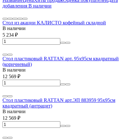
Название
Цена
Хиты продаж
Оценка покупателей
Дата
добавления
В наличии
Стол из акации КАЛИСТО кофейный складной
В наличии
5 234
₽
Стол пластиковый RATTAN арт. 95x95см квадратный
(коричневый)
В наличии
12 569
₽
Стол пластиковый RATTAN арт.ЭП 883959 95x95см
квадратный (антрацит)
В наличии
12 569
₽