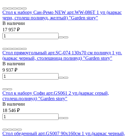
Стол к набору Сан-Ремо NEW арт.WW-086T 1 уп (каркас
черн, столеш поливуд, желтый) "Garden story"
В наличии
17 957
₽
Стол прямоугольный арт.SC-074 130х70 см поливуд 1 уп.
(каркас черный, столешница поливуд) "Garden story"
В наличии
9 937
₽
Стол к набору Софи арт.GS061 2 уп.(каркас серый,
столеш.поливуд) "Garden story"
В наличии
18 546
₽
Стол обеденный арт.GS007 90х160см 1 уп.(каркас черный,