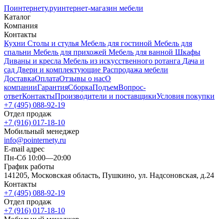
Поинтернету
.ру
интернет-магазин мебели
Каталог
Компания
Контакты
Кухни
Столы и стулья
Мебель для гостиной
Мебель для
спальни
Мебель для прихожей
Мебель для ванной
Шкафы
Диваны и кресла
Мебель из искусственного ротанга
Дача и
сад
Двери и комплектующие
Распродажа мебели
Доставка
Оплата
Отзывы о нас
О
компании
Гарантия
Сборка
Подъем
Вопрос-
ответ
Контакты
Производители и поставщики
Условия покупки
+7 (495) 088-92-19
Отдел продаж
+7 (916) 017-18-10
Мобильный менеджер
info@pointernety.ru
E-mail адрес
Пн-Сб 10:00—20:00
График работы
141205, Московская область, Пушкино, ул. Надсоновская, д.24
Контакты
+7 (495) 088-92-19
Отдел продаж
+7 (916) 017-18-10