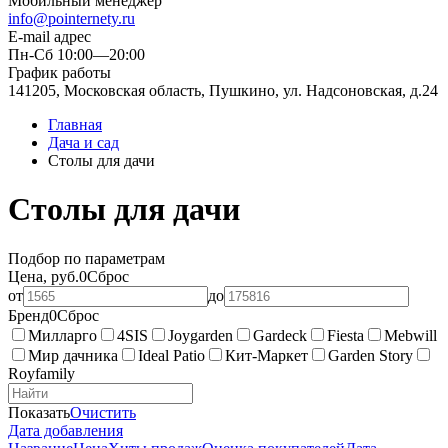
Мобильный менеджер
info@pointernety.ru
E-mail адрес
Пн-Сб 10:00—20:00
График работы
141205, Московская область, Пушкино, ул. Надсоновская, д.24
Главная
Дача и сад
Столы для дачи
Столы для дачи
Подбор по параметрам
Цена, руб.
0
Сброс
от
до
Бренд
0
Сброс
Милларго
4SIS
Joygarden
Gardeck
Fiesta
Mebwill
Мир дачника
Ideal Patio
Кит-Маркет
Garden Story
Royfamily
Показать
Очистить
Дата добавления