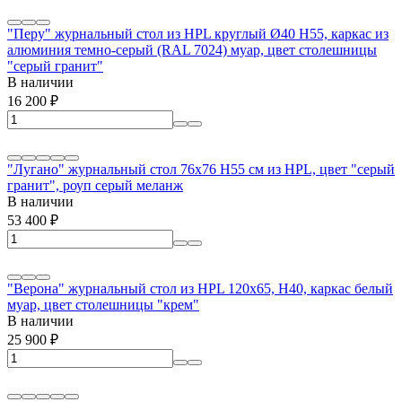
"Перу" журнальный стол из HPL круглый Ø40 H55, каркас из
алюминия темно-серый (RAL 7024) муар, цвет столешницы
"серый гранит"
В наличии
16 200
₽
"Лугано" журнальный стол 76х76 H55 см из HPL, цвет "серый
гранит", роуп серый меланж
В наличии
53 400
₽
"Верона" журнальный стол из HPL 120х65, H40, каркас белый
муар, цвет столешницы "крем"
В наличии
25 900
₽