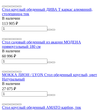
Стол круглый обеденный ДИВА Т каркас алюминий,
столешница тик
В наличии
113 905
₽
Стол садовый обеденный из акации МОДЕНА
прямоугольный 180 см
В наличии
60 996
₽
MOKKA ЛИОН / LYON Стол обеденный круглый, цвет
Натуральный
В наличии
27 075
₽
Стол круглый обеденный AMATO карбон, тик