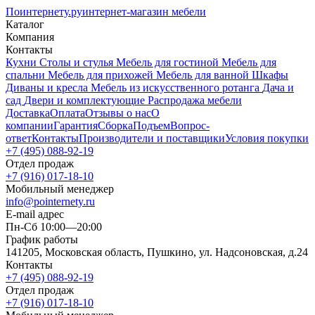
Поинтернету
.ру
интернет-магазин мебели
Каталог
Компания
Контакты
Кухни
Столы и стулья
Мебель для гостиной
Мебель для
спальни
Мебель для прихожей
Мебель для ванной
Шкафы
Диваны и кресла
Мебель из искусственного ротанга
Дача и
сад
Двери и комплектующие
Распродажа мебели
Доставка
Оплата
Отзывы о нас
О
компании
Гарантия
Сборка
Подъем
Вопрос-
ответ
Контакты
Производители и поставщики
Условия покупки
+7 (495) 088-92-19
Отдел продаж
+7 (916) 017-18-10
Мобильный менеджер
info@pointernety.ru
E-mail адрес
Пн-Сб 10:00—20:00
График работы
141205, Московская область, Пушкино, ул. Надсоновская, д.24
Контакты
+7 (495) 088-92-19
Отдел продаж
+7 (916) 017-18-10