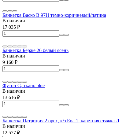
Банкетка Васко В 97Н темно-коричневый/патина
В наличии
17 035
₽
Банкетка Берже 26 белый ясень
В наличии
9 160
₽
Футон G, ткань blue
В наличии
13 616
₽
Банкетка Патриция 2 орех, к/з Ева 1, каретная стяжка Л
В наличии
12 577
₽