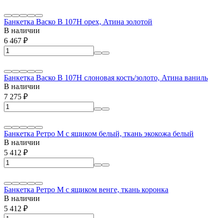
Банкетка Васко В 107Н орех, Атина золотой
В наличии
6 467
₽
Банкетка Васко В 107Н слоновая кость/золото, Атина ваниль
В наличии
7 275
₽
Банкетка Ретро М с ящиком белый, ткань экокожа белый
В наличии
5 412
₽
Банкетка Ретро М с ящиком венге, ткань коронка
В наличии
5 412
₽