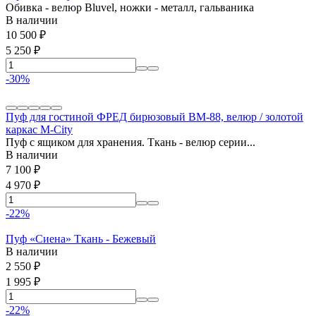
Обивка - велюр Bluvel, ножки - металл, гальваника
В наличии
10 500
₽
5 250
₽
-30%
Пуф для гостиной ФРЕД бирюзовый BM-88, велюр / золотой
каркас М-City
Пуф с ящиком для хранения. Ткань - велюр серии...
В наличии
7 100
₽
4 970
₽
-22%
Пуф «Сиена» Ткань - Бежевый
В наличии
2 550
₽
1 995
₽
-22%