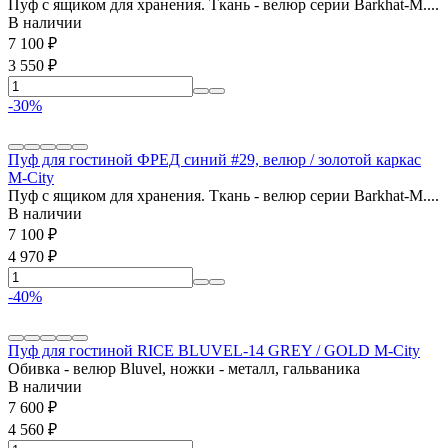
Пуф с ящиком для хранения. Ткань - велюр серии Barkhat-M....
В наличии
7 100
₽
3 550
₽
-30%
Пуф для гостиной ФРЕД синий #29, велюр / золотой каркас
М-City
Пуф с ящиком для хранения. Ткань - велюр серии Barkhat-M....
В наличии
7 100
₽
4 970
₽
-40%
Пуф для гостиной RICE BLUVEL-14 GREY / GOLD М-City
Обивка - велюр Bluvel, ножки - металл, гальваника
В наличии
7 600
₽
4 560
₽