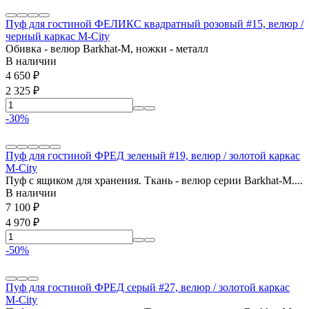
Пуф для гостиной ФЕЛИКС квадратный розовый #15, велюр /
черный каркас М-City
Обивка - велюр Barkhat-M, ножки - металл
В наличии
4 650
₽
2 325
₽
-30%
Пуф для гостиной ФРЕД зеленый #19, велюр / золотой каркас
М-City
Пуф с ящиком для хранения. Ткань - велюр серии Barkhat-M....
В наличии
7 100
₽
4 970
₽
-50%
Пуф для гостиной ФРЕД серый #27, велюр / золотой каркас
М-City