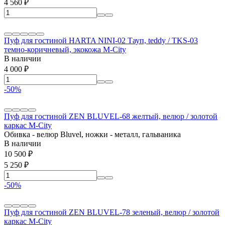
4 560
₽
Пуф для гостиной HARTA NINI-02 Тауп, teddy / TKS-03
темно-коричневый, экокожа М-City
В наличии
4 000
₽
-50%
Пуф для гостиной ZEN BLUVEL-68 желтый, велюр / золотой
каркас М-City
Обивка - велюр Bluvel, ножки - металл, гальваника
В наличии
10 500
₽
5 250
₽
-50%
Пуф для гостиной ZEN BLUVEL-78 зеленый, велюр / золотой
каркас М-City