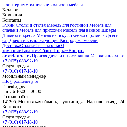
Поинтернету
.ру
интернет-магазин мебели
Каталог
Компания
Контакты
Кухни
Столы и стулья
Мебель для гостиной
Мебель для
спальни
Мебель для прихожей
Мебель для ванной
Шкафы
Диваны и кресла
Мебель из искусственного ротанга
Дача и
сад
Двери и комплектующие
Распродажа мебели
Доставка
Оплата
Отзывы о нас
О
компании
Гарантия
Сборка
Подъем
Вопрос-
ответ
Контакты
Производители и поставщики
Условия покупки
+7 (495) 088-92-19
Отдел продаж
+7 (916) 017-18-10
Мобильный менеджер
info@pointernety.ru
E-mail адрес
Пн-Сб 10:00—20:00
График работы
141205, Московская область, Пушкино, ул. Надсоновская, д.24
Контакты
+7 (495) 088-92-19
Отдел продаж
+7 (916) 017-18-10