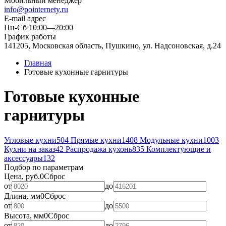
Мобильный менеджер
info@pointernety.ru
E-mail адрес
Пн-Сб 10:00—20:00
График работы
141205, Московская область, Пушкино, ул. Надсоновская, д.24
Главная
Готовые кухонные гарнитуры
Готовые кухонные
гарнитуры
Угловые кухни
504
Прямые кухни
1408
Модульные кухни
1003
Кухни на заказ
42
Распродажа кухонь
835
Комплектующие и
аксессуары
132
Подбор по параметрам
Цена, руб.
0
Сброс
от
до
Длина, мм
0
Сброс
от
до
Высота, мм
0
Сброс
от
до