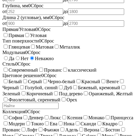
Глубина, мм
0
Сброс
от
до
Длина 2 (угловые), мм
0
Сброс
от
до
Прямая/Угловая
0
Сброс
Прямая
Угловая
Тип поверхности
0
Сброс
Глянцевая
Матовая
Металлик
Модульная
0
Сброс
Да
Нет
Неважно
Стиль
0
Сброс
Современный
Прованс
классический
Цветовое решение
0
Сброс
Белый
Серый
Черно-белый
Красный
Венге
Черный
Голубой, синий
Дуб
Бежевый, кремовый
Зеленый
Коричневый
Под дерево
Оранжевый, Желтый
Фиолетовый, сиреневый
Орех
Коллекция
0
Сброс
София
Денвер
Люкс
Ксения
Монако
Принцесса
Модерн
Токио
Ева
Ника
Сканди
Квадро
Прованс
Лофт
Фьюжн
Адель
Верона
Бостон
Норд
Стелла
Тренд
Лаванда
Galaxy
Мона
Рокко