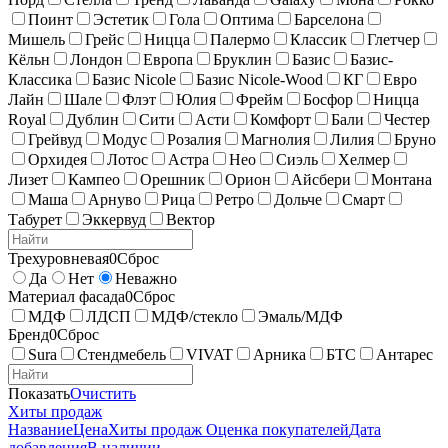
Поинт
Эстетик
Гола
Оптима
Барселона
Мишель
Грейс
Ницца
Палермо
Классик
Глетчер
Кёльн
Лондон
Европа
Бруклин
Базис
Базис-
Классика
Базис Nicole
Базис Nicole-Wood
КГ
Евро
Лайн
Шале
Флэт
Юлия
Фрейм
Босфор
Ницца
Royal
Дублин
Сити
Асти
Комфорт
Бали
Честер
Грейвуд
Модус
Розалия
Магнолия
Лилия
Бруно
Орхидея
Лотос
Астра
Нео
Сиэль
Хелмер
Лизет
Кампео
Орешник
Орион
Айсбери
Монтана
Маша
Арнуво
Рица
Ретро
Дольче
Смарт
Табурет
Эккервуд
Вектор
Трехуровневая
0
Сброс
Да
Нет
Неважно
Материал фасада
0
Сброс
МДФ
ЛДСП
МДФ/стекло
Эмаль/МДФ
Бренд
0
Сброс
Sura
Стендмебель
VIVAT
Арника
БТС
Антарес
Показать
Очистить
Хиты продаж
Название
Цена
Хиты продаж
Оценка покупателей
Дата
добавления
В наличии