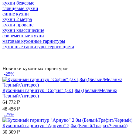
кухни бежевые
глянцевые кухни
синие кухни
кухни 2 метра
кухни прованс
кухни классические
современные кухни
матовые кухонные гарнитуры
кухонные гарнитуры серого цвета
Новинки кухонных гарнитуров
-25%
Кухонный гарнитур "София" (3х1,8м) (Белый/Меланж/
Черный/Антарес)
64 772
₽
48 456
₽
-25%
Кухонный гарнитур "Арнуво" 2,0м (Белый/Графит/Черный)
30 309
₽