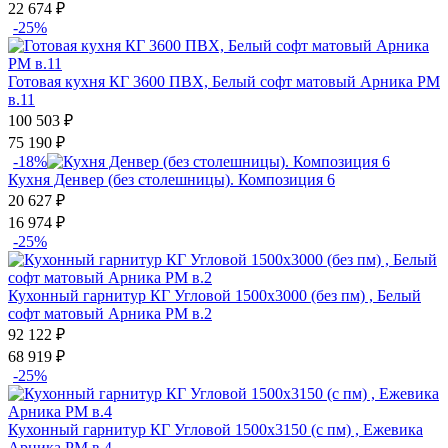
22 674
₽
-25%
Готовая кухня КГ 3600 ПВХ, Белый софт матовый Арника РМ
в.11
100 503
₽
75 190
₽
-18%
Кухня Денвер (без столешницы). Композиция 6
20 627
₽
16 974
₽
-25%
Кухонный гарнитур КГ Угловой 1500х3000 (без пм) , Белый
софт матовый Арника РМ в.2
92 122
₽
68 919
₽
-25%
Кухонный гарнитур КГ Угловой 1500х3150 (с пм) , Ежевика
Арника РМ в.4