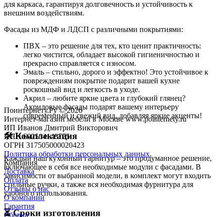
для каркаса, гарантируя долговечность и устойчивость к
внешним воздействиям.
Фасады из МДФ и ЛДСП с различными покрытиями:
ПВХ – это решение для тех, кто ценит практичность:
легко чистится, обладает высокой гигиеничностью и
прекрасно справляется с износом.
Эмаль – стильно, дорого и эффектно! Это устойчивое к
повреждениям покрытие подарит вашей кухне
роскошный вид и легкость в уходе.
Акрил – любите яркие цвета и глубокий глянец?
Акриловые фасады подарят вашему интерьеру
Поинтернету.Ру
© 2026
современный и свежий вид, добавляя яркие акценты!
Интернет-магазин мебели в Москве www.pointernety.ru
ИП Иванов Дмитрий Викторович
🛠️ Комплектация
ИНН 602504148775
ОГРН 317505000020423
Политика обработки персональных данных
.
Каждый наш кухонный гарнитур – это продуманное решение,
Компания
включающее в себя все необходимые модули с фасадами. В
Доставка
зависимости от выбранной модели, в комплект могут входить
Оплата
стильные ручки, а также вся необходимая фурнитура для
Отзывы о нас
удобного использования.
О компании
Гарантия
⏳ Сроки изготовления
Сборка