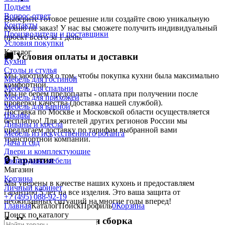
Подъем
Вопрос-ответ
Выберите готовое решение или создайте свою уникальную
Контакты
кухню на заказ! У нас вы сможете получить индивидуальный
Производители и поставщики
проект всего за 1 день.
Условия покупки
Каталог
🚚 Условия оплаты и доставки
Кухни
Столы и стулья
Мы заботимся о том, чтобы покупка кухни была максимально
Мебель для гостиной
комфортной.
Мебель для спальни
Мы не берем предоплаты - оплата при получении после
Мебель для прихожей
проверки качества (доставка нашей службой).
Мебель для ванной
Доставка по Москве и Московской области осуществляется
Шкафы
бесплатно! Для жителей других регионов России мы
Диваны и кресла
предлагаем доставку по тарифам выбранной вами
Мебель из искусственного ротанга
транспортной компании.
Дача и сад
Двери и комплектующие
🔒 Гарантия
Распродажа мебели
Магазин
Корзина
Мы уверены в качестве наших кухонь и предоставляем
Личный кабинет
гарантию 5 лет на все изделия. Это ваша защита от
+7 (495) 088-92-19
неожиданных ситуаций на многие годы вперед!
Главная
Каталог
Поиск
Профиль
0
Корзина
Поиск по каталогу
🔧 Профессиональная сборка