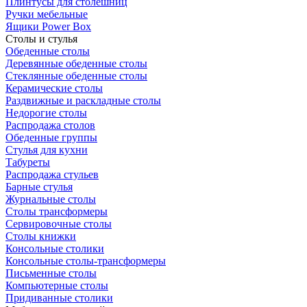
Плинтусы для столешниц
Ручки мебельные
Ящики Power Box
Столы и стулья
Обеденные столы
Деревянные обеденные столы
Стеклянные обеденные столы
Керамические столы
Раздвижные и раскладные столы
Недорогие столы
Распродажа столов
Обеденные группы
Стулья для кухни
Табуреты
Распродажа стульев
Барные стулья
Журнальные столы
Столы трансформеры
Сервировочные столы
Столы книжки
Консольные столики
Консольные столы-трансформеры
Письменные столы
Компьютерные столы
Придиванные столики