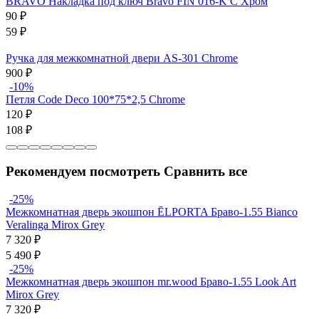
BRAVO Накладка под ключ Bravo FIN 016-K C Хром
90
₽
59
₽
Ручка для межкомнатной двери AS-301 Chrome
900
₽
-10%
Петля Code Deco 100*75*2,5 Chrome
120
₽
108
₽
Рекомендуем посмотреть
Сравнить все
-25%
Межкомнатная дверь экошпон ĒLPORTA Браво-1.55 Bianco
Veralinga Mirox Grey
7 320
₽
5 490
₽
-25%
Межкомнатная дверь экошпон mr.wood Браво-1.55 Look Art
Mirox Grey
7 320
₽