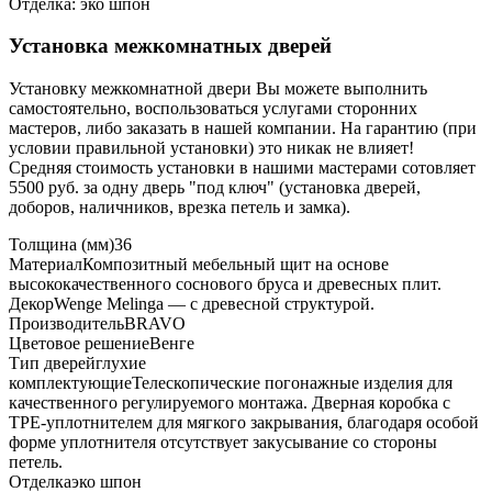
Отделка: эко шпон
Установка межкомнатных дверей
Установку межкомнатной двери Вы можете выполнить
самостоятельно, воспользоваться услугами сторонних
мастеров, либо заказать в нашей компании. На гарантию (при
условии правильной установки) это никак не влияет!
Средняя стоимость установки в нашими мастерами сотовляет
5500 руб. за одну дверь "под ключ" (установка дверей,
доборов, наличников, врезка петель и замка).
Толщина (мм)
36
Материал
Композитный мебельный щит на основе
высококачественного соснового бруса и древесных плит.
Декор
Wenge Melinga — с древесной структурой.
Производитель
BRAVO
Цветовое решение
Венге
Тип дверей
глухие
комплектующие
Телескопические погонажные изделия для
качественного регулируемого монтажа. Дверная коробка с
TPE-уплотнителем для мягкого закрывания, благодаря особой
форме уплотнителя отсутствует закусывание со стороны
петель.
Отделка
эко шпон