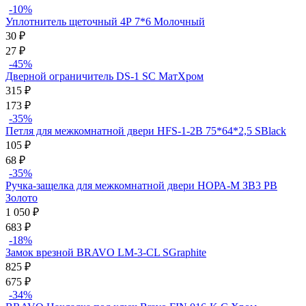
-10%
Уплотнитель щеточный 4Р 7*6 Молочный
30
₽
27
₽
-45%
Дверной ограничитель DS-1 SC МатХром
315
₽
173
₽
-35%
Петля для межкомнатной двери HFS-1-2B 75*64*2,5 SBlack
105
₽
68
₽
-35%
Ручка-защелка для межкомнатной двери НОРА-М ЗВ3 PB
Золото
1 050
₽
683
₽
-18%
Замок врезной BRAVO LM-3-CL SGraphite
825
₽
675
₽
-34%