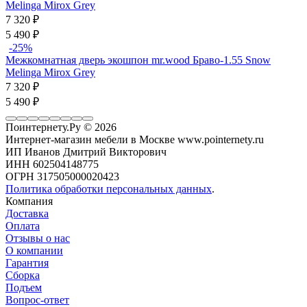
Melinga Mirox Grey
7 320
₽
5 490
₽
-25%
Межкомнатная дверь экошпон mr.wood Браво-1.55 Snow
Melinga Mirox Grey
7 320
₽
5 490
₽
Поинтернету.Ру
© 2026
Интернет-магазин мебели в Москве www.pointernety.ru
ИП Иванов Дмитрий Викторович
ИНН 602504148775
ОГРН 317505000020423
Политика обработки персональных данных
.
Компания
Доставка
Оплата
Отзывы о нас
О компании
Гарантия
Сборка
Подъем
Вопрос-ответ