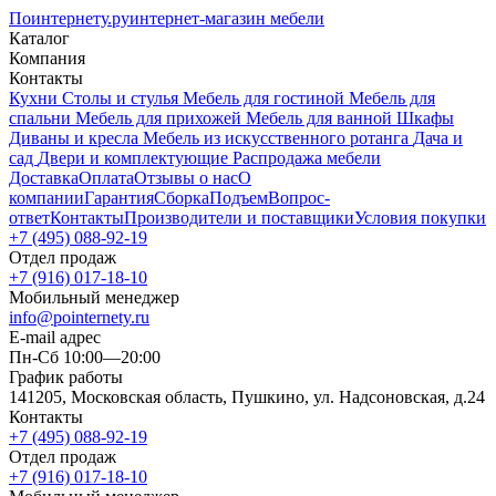
Поинтернету
.ру
интернет-магазин мебели
Каталог
Компания
Контакты
Кухни
Столы и стулья
Мебель для гостиной
Мебель для
спальни
Мебель для прихожей
Мебель для ванной
Шкафы
Диваны и кресла
Мебель из искусственного ротанга
Дача и
сад
Двери и комплектующие
Распродажа мебели
Доставка
Оплата
Отзывы о нас
О
компании
Гарантия
Сборка
Подъем
Вопрос-
ответ
Контакты
Производители и поставщики
Условия покупки
+7 (495) 088-92-19
Отдел продаж
+7 (916) 017-18-10
Мобильный менеджер
info@pointernety.ru
E-mail адрес
Пн-Сб 10:00—20:00
График работы
141205, Московская область, Пушкино, ул. Надсоновская, д.24
Контакты
+7 (495) 088-92-19
Отдел продаж
+7 (916) 017-18-10