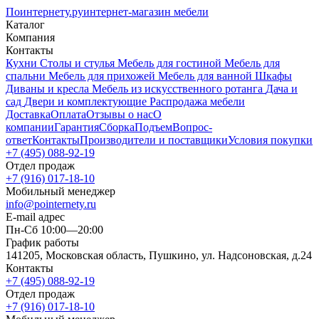
Поинтернету
.ру
интернет-магазин мебели
Каталог
Компания
Контакты
Кухни
Столы и стулья
Мебель для гостиной
Мебель для
спальни
Мебель для прихожей
Мебель для ванной
Шкафы
Диваны и кресла
Мебель из искусственного ротанга
Дача и
сад
Двери и комплектующие
Распродажа мебели
Доставка
Оплата
Отзывы о нас
О
компании
Гарантия
Сборка
Подъем
Вопрос-
ответ
Контакты
Производители и поставщики
Условия покупки
+7 (495) 088-92-19
Отдел продаж
+7 (916) 017-18-10
Мобильный менеджер
info@pointernety.ru
E-mail адрес
Пн-Сб 10:00—20:00
График работы
141205, Московская область, Пушкино, ул. Надсоновская, д.24
Контакты
+7 (495) 088-92-19
Отдел продаж
+7 (916) 017-18-10