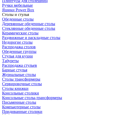
Плинтусы для столешниц
Ручки мебельные
Ящики Power Box
Столы и стулья
Обеденные столы
Деревянные обеденные столы
Стеклянные обеденные столы
Керамические столы
Раздвижные и раскладные столы
Недорогие столы
Распродажа столов
Обеденные группы
Стулья для кухни
Табуреты
Распродажа стульев
Барные стулья
Журнальные столы
Столы трансформеры
Сервировочные столы
Столы книжки
Консольные столики
Консольные столы-трансформеры
Письменные столы
Компьютерные столы
Придиванные столики