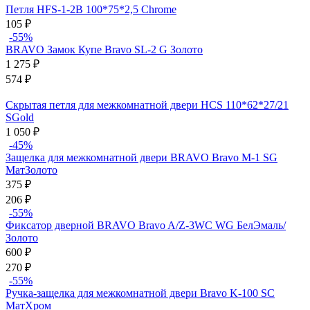
Петля HFS-1-2B 100*75*2,5 Chrome
105
₽
-55%
BRAVO Замок Купе Bravo SL-2 G Золото
1 275
₽
574
₽
Скрытая петля для межкомнатной двери HCS 110*62*27/21
SGold
1 050
₽
-45%
Защелка для межкомнатной двери BRAVO Bravo M-1 SG
МатЗолото
375
₽
206
₽
-55%
Фиксатор дверной BRAVO Bravo A/Z-3WC WG БелЭмаль/
Золото
600
₽
270
₽
-55%
Ручка-защелка для межкомнатной двери Bravo K-100 SC
МатХром