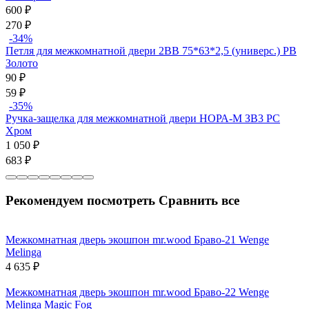
600
₽
270
₽
-34%
Петля для межкомнатной двери 2ВВ 75*63*2,5 (универс.) PB
Золото
90
₽
59
₽
-35%
Ручка-защелка для межкомнатной двери НОРА-М ЗВ3 PC
Хром
1 050
₽
683
₽
Рекомендуем посмотреть
Сравнить все
Межкомнатная дверь экошпон mr.wood Браво-21 Wenge
Melinga
4 635
₽
Межкомнатная дверь экошпон mr.wood Браво-22 Wenge
Melinga Magic Fog