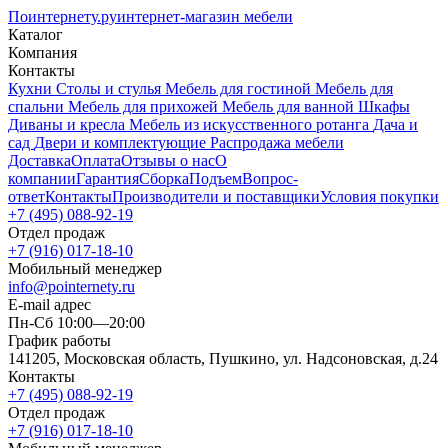
Поинтернету
.ру
интернет-магазин мебели
Каталог
Компания
Контакты
Кухни
Столы и стулья
Мебель для гостиной
Мебель для
спальни
Мебель для прихожей
Мебель для ванной
Шкафы
Диваны и кресла
Мебель из искусственного ротанга
Дача и
сад
Двери и комплектующие
Распродажа мебели
Доставка
Оплата
Отзывы о нас
О
компании
Гарантия
Сборка
Подъем
Вопрос-
ответ
Контакты
Производители и поставщики
Условия покупки
+7 (495) 088-92-19
Отдел продаж
+7 (916) 017-18-10
Мобильный менеджер
info@pointernety.ru
E-mail адрес
Пн-Сб 10:00—20:00
График работы
141205, Московская область, Пушкино, ул. Надсоновская, д.24
Контакты
+7 (495) 088-92-19
Отдел продаж
+7 (916) 017-18-10