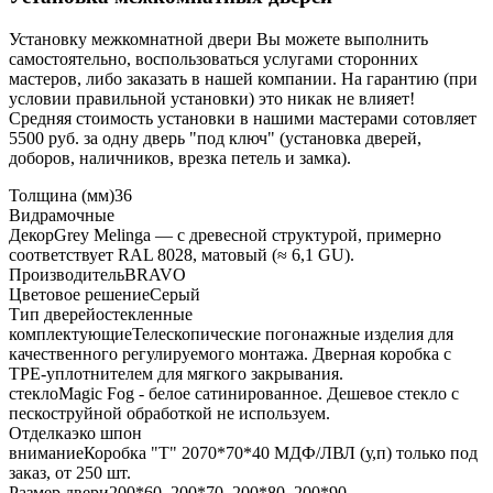
Установку межкомнатной двери Вы можете выполнить
самостоятельно, воспользоваться услугами сторонних
мастеров, либо заказать в нашей компании. На гарантию (при
условии правильной установки) это никак не влияет!
Средняя стоимость установки в нашими мастерами сотовляет
5500 руб. за одну дверь "под ключ" (установка дверей,
доборов, наличников, врезка петель и замка).
Толщина (мм)
36
Вид
рамочные
Декор
Grey Melinga — с древесной структурой, примерно
соответствует RAL 8028, матовый (≈ 6,1 GU).
Производитель
BRAVO
Цветовое решение
Серый
Тип дверей
остекленные
комплектующие
Телескопические погонажные изделия для
качественного регулируемого монтажа. Дверная коробка с
TPE-уплотнителем для мягкого закрывания.
стекло
Magic Fog - белое сатинированное. Дешевое стекло с
пескоструйной обработкой не используем.
Отделка
эко шпон
внимание
Коробка "Т" 2070*70*40 МДФ/ЛВЛ (у,п) только под
заказ, от 250 шт.
Размер двери
200*60, 200*70, 200*80, 200*90