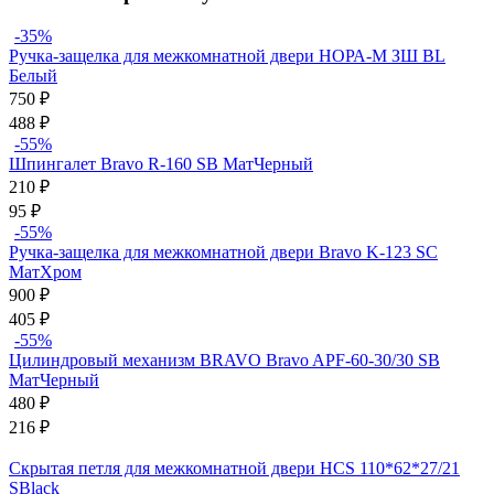
-35%
Ручка-защелка для межкомнатной двери НОРА-М ЗШ BL
Белый
750
₽
488
₽
-55%
Шпингалет Bravo R-160 SB МатЧерный
210
₽
95
₽
-55%
Ручка-защелка для межкомнатной двери Bravo K-123 SC
МатХром
900
₽
405
₽
-55%
Цилиндровый механизм BRAVO Bravo AРF-60-30/30 SB
МатЧерный
480
₽
216
₽
Скрытая петля для межкомнатной двери HCS 110*62*27/21
SBlack