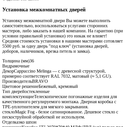
Установка межкомнатных дверей
Установку межкомнатной двери Вы можете выполнить
самостоятельно, воспользоваться услугами сторонних
мастеров, либо заказать в нашей компании. На гарантию (при
условии правильной установки) это никак не влияет!
Средняя стоимость установки в нашими мастерами сотовляет
5500 руб. за одну дверь "под ключ" (установка дверей,
доборов, наличников, врезка петель и замка).
Толщина (мм)
36
Вид
рамочные
Декор
Cappuccino Melinga — с древесной структурой,
примерно соответствует RAL 7032, матовый (≈ 5,1 GU).
Производитель
BRAVO
Цветовое решение
Бежевый, кремовый
Тип дверей
остекленные
комплектующие
Телескопические погонажные изделия для
качественного регулируемого монтажа. Дверная коробка с
TPE-уплотнителем для мягкого закрывания.
стекло
Magic Fog - белое сатинированное. Дешевое стекло с
пескоструйной обработкой не используем.
Отделка
эко шпон