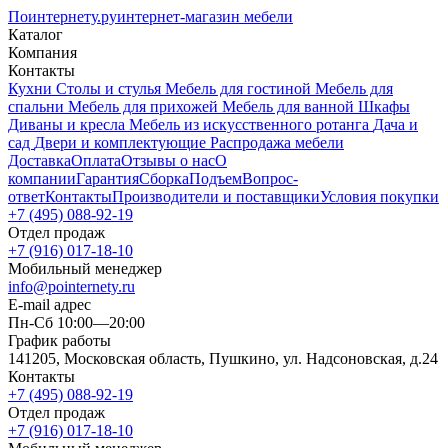
Поинтернету
.ру
интернет-магазин мебели
Каталог
Компания
Контакты
Кухни
Столы и стулья
Мебель для гостиной
Мебель для
спальни
Мебель для прихожей
Мебель для ванной
Шкафы
Диваны и кресла
Мебель из искусственного ротанга
Дача и
сад
Двери и комплектующие
Распродажа мебели
Доставка
Оплата
Отзывы о нас
О
компании
Гарантия
Сборка
Подъем
Вопрос-
ответ
Контакты
Производители и поставщики
Условия покупки
+7 (495) 088-92-19
Отдел продаж
+7 (916) 017-18-10
Мобильный менеджер
info@pointernety.ru
E-mail адрес
Пн-Сб 10:00—20:00
График работы
141205, Московская область, Пушкино, ул. Надсоновская, д.24
Контакты
+7 (495) 088-92-19
Отдел продаж
+7 (916) 017-18-10