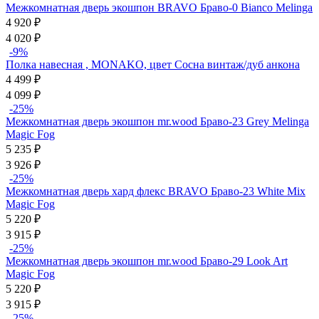
Межкомнатная дверь экошпон BRAVO Браво-0 Bianco Melinga
4 920
₽
4 020
₽
-9%
Полка навесная , MONAKO, цвет Сосна винтаж/дуб анкона
4 499
₽
4 099
₽
-25%
Межкомнатная дверь экошпон mr.wood Браво-23 Grey Melinga
Magic Fog
5 235
₽
3 926
₽
-25%
Межкомнатная дверь хард флекс BRAVO Браво-23 White Mix
Magic Fog
5 220
₽
3 915
₽
-25%
Межкомнатная дверь экошпон mr.wood Браво-29 Look Art
Magic Fog
5 220
₽
3 915
₽
-25%