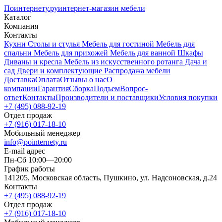
Поинтернету
.ру
интернет-магазин мебели
Каталог
Компания
Контакты
Кухни
Столы и стулья
Мебель для гостиной
Мебель для
спальни
Мебель для прихожей
Мебель для ванной
Шкафы
Диваны и кресла
Мебель из искусственного ротанга
Дача и
сад
Двери и комплектующие
Распродажа мебели
Доставка
Оплата
Отзывы о нас
О
компании
Гарантия
Сборка
Подъем
Вопрос-
ответ
Контакты
Производители и поставщики
Условия покупки
+7 (495) 088-92-19
Отдел продаж
+7 (916) 017-18-10
Мобильный менеджер
info@pointernety.ru
E-mail адрес
Пн-Сб 10:00—20:00
График работы
141205, Московская область, Пушкино, ул. Надсоновская, д.24
Контакты
+7 (495) 088-92-19
Отдел продаж
+7 (916) 017-18-10