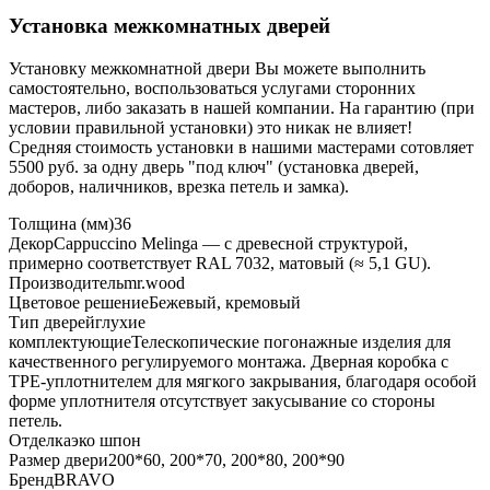
Установка межкомнатных дверей
Установку межкомнатной двери Вы можете выполнить
самостоятельно, воспользоваться услугами сторонних
мастеров, либо заказать в нашей компании. На гарантию (при
условии правильной установки) это никак не влияет!
Средняя стоимость установки в нашими мастерами сотовляет
5500 руб. за одну дверь "под ключ" (установка дверей,
доборов, наличников, врезка петель и замка).
Толщина (мм)
36
Декор
Cappuccino Melinga — с древесной структурой,
примерно соответствует RAL 7032, матовый (≈ 5,1 GU).
Производитель
mr.wood
Цветовое решение
Бежевый, кремовый
Тип дверей
глухие
комплектующие
Телескопические погонажные изделия для
качественного регулируемого монтажа. Дверная коробка с
TPE-уплотнителем для мягкого закрывания, благодаря особой
форме уплотнителя отсутствует закусывание со стороны
петель.
Отделка
эко шпон
Размер двери
200*60, 200*70, 200*80, 200*90
Бренд
BRAVO