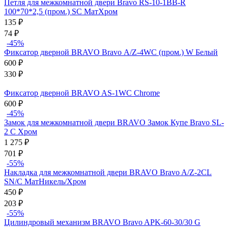
Петля для межкомнатной двери Bravo RS-10-1BB-R
100*70*2,5 (пром.) SC МатХром
135
₽
74
₽
-45%
Фиксатор дверной BRAVO Bravo А/Z-4WC (пром.) W Белый
600
₽
330
₽
Фиксатор дверной BRAVO AS-1WC Chrome
600
₽
-45%
Замок для межкомнатной двери BRAVO Замок Купе Bravo SL-
2 C Хром
1 275
₽
701
₽
-55%
Накладка для межкомнатной двери BRAVO Bravo A/Z-2CL
SN/C МатНикель/Хром
450
₽
203
₽
-55%
Цилиндровый механизм BRAVO Bravo AРK-60-30/30 G