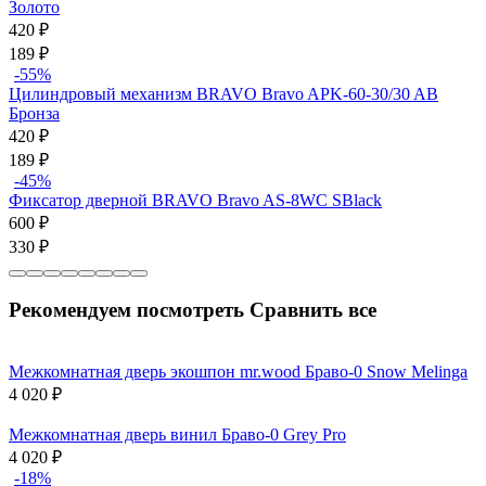
Золото
420
₽
189
₽
-55%
Цилиндровый механизм BRAVO Bravo AРK-60-30/30 AB
Бронза
420
₽
189
₽
-45%
Фиксатор дверной BRAVO Bravo AS-8WC SBlack
600
₽
330
₽
Рекомендуем посмотреть
Сравнить все
Межкомнатная дверь экошпон mr.wood Браво-0 Snow Melinga
4 020
₽
Межкомнатная дверь винил Браво-0 Grey Pro
4 020
₽
-18%