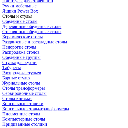
Плинтусы для столешниц
Ручки мебельные
Ящики Power Box
Столы и стулья
Обеденные столы
Деревянные обеденные столы
Стеклянные обеденные столы
Керамические столы
Раздвижные и раскладные столы
Недорогие столы
Распродажа столов
Обеденные группы
Стулья для кухни
Табуреты
Распродажа стульев
Барные стулья
Журнальные столы
Столы трансформеры
Сервировочные столы
Столы книжки
Консольные столики
Консольные столы-трансформеры
Письменные столы
Компьютерные столы
Придиванные столики