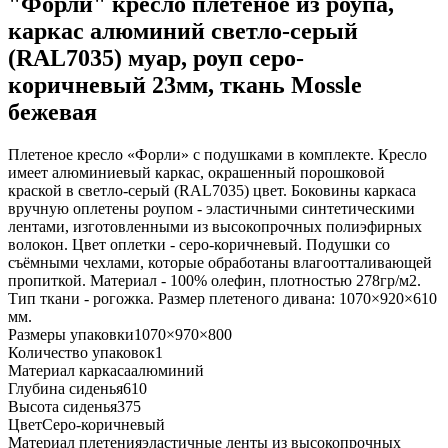
"Форли" кресло плетеное из роупа,
каркас алюминий светло-серый
(RAL7035) муар, роуп серо-
коричневый 23мм, ткань Mossle
бежевая
Плетеное кресло «Форли» с подушками в комплекте. Кресло
имеет алюминиевый каркас, окрашенный порошковой
краской в светло-серый (RAL7035) цвет. Боковины каркаса
вручную оплетены роупом - эластичными синтетическими
лентами, изготовленными из высокопрочных полиэфирных
волокон. Цвет оплетки - серо-коричневый. Подушки со
съёмными чехлами, которые обработаны влагоотталивающей
пропиткой. Материал - 100% олефин, плотностью 278гр/м2.
Тип ткани - рогожка. Размер плетеного дивана: 1070×920×610
мм.
Размеры упаковки
1070×970×800
Количество упаковок
1
Материал каркаса
алюминий
Глубина сиденья
610
Высота сиденья
375
Цвет
Серо-коричневый
Материал плетения
эластичные ленты из высокопрочных