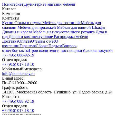
Поинтернету
.ру
интернет-магазин мебели
Каталог
Компания
Контакты
Кухни
Столы и стулья
Мебель для гостиной
Мебель для
спальни
Мебель для прихожей
Мебель для ванной
Шкафы
Диваны и кресла
Мебель из искусственного ротанга
Дача и
сад
Двери и комплектующие
Распродажа мебели
Доставка
Оплата
Отзывы о нас
О
компании
Гарантия
Сборка
Подъем
Вопрос-
ответ
Контакты
Производители и поставщики
Условия покупки
+7 (495) 088-92-19
Отдел продаж
+7 (916) 017-18-10
Мобильный менеджер
info@pointernety.ru
E-mail адрес
Пн-Сб 10:00—20:00
График работы
141205, Московская область, Пушкино, ул. Надсоновская, д.24
Контакты
+7 (495) 088-92-19
Отдел продаж
+7 (916) 017-18-10