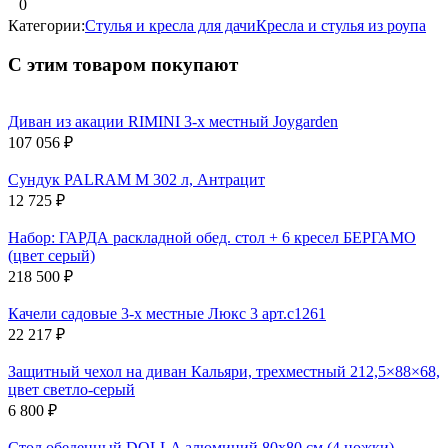
0
Категории:
Стулья и кресла для дачи
Кресла и стулья из роупа
С этим товаром покупают
Диван из акации RIMINI 3-х местный Joygarden
107 056
₽
Сундук PALRAM M 302 л, Антрацит
12 725
₽
Набор: ГАРДА раскладной обед. стол + 6 кресел БЕРГАМО
(цвет серый)
218 500
₽
Качели садовые 3-х местные Люкс 3 арт.с1261
22 217
₽
Защитный чехол на диван Кальяри, трехместный 212,5×88×68,
цвет светло-серый
6 800
₽
Стол обеденный DOLLA алюминий 80х80 см (4 ножки)