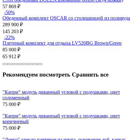
57 869
₽
-50%
Обеденный комплект OSCAR со столешницей из поливуда
289 900
₽
145 203
₽
-22%
Плетеный комплект для отдыха LV520BG Brown/Green
85 000
₽
65 912
₽
Рекомендуем посмотреть
Сравнить все
"Капри" модуль диванный угловой с подушками, цвет
соломенный
75 000
₽
"Капри" модуль диванный угловой с подушками, цвет
коричневый
75 000
₽
"Диего" кресло плетеное из роупа, основание дуб, каркас