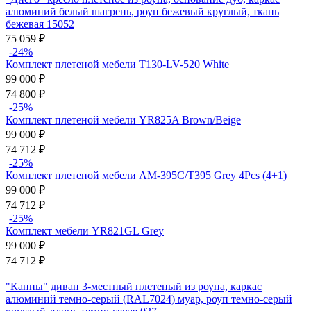
алюминий белый шагрень, роуп бежевый круглый, ткань
бежевая 15052
75 059
₽
-24%
Комплект плетеной мебели T130-LV-520 White
99 000
₽
74 800
₽
-25%
Комплект плетеной мебели YR825A Brown/Beige
99 000
₽
74 712
₽
-25%
Комплект плетеной мебели AM-395C/T395 Grey 4Pcs (4+1)
99 000
₽
74 712
₽
-25%
Комплект мебели YR821GL Grey
99 000
₽
74 712
₽
"Канны" диван 3-местный плетеный из роупа, каркас
алюминий темно-серый (RAL7024) муар, роуп темно-серый