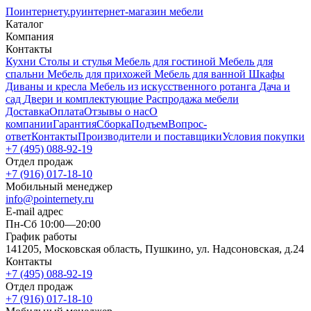
Поинтернету
.ру
интернет-магазин мебели
Каталог
Компания
Контакты
Кухни
Столы и стулья
Мебель для гостиной
Мебель для
спальни
Мебель для прихожей
Мебель для ванной
Шкафы
Диваны и кресла
Мебель из искусственного ротанга
Дача и
сад
Двери и комплектующие
Распродажа мебели
Доставка
Оплата
Отзывы о нас
О
компании
Гарантия
Сборка
Подъем
Вопрос-
ответ
Контакты
Производители и поставщики
Условия покупки
+7 (495) 088-92-19
Отдел продаж
+7 (916) 017-18-10
Мобильный менеджер
info@pointernety.ru
E-mail адрес
Пн-Сб 10:00—20:00
График работы
141205, Московская область, Пушкино, ул. Надсоновская, д.24
Контакты
+7 (495) 088-92-19
Отдел продаж
+7 (916) 017-18-10