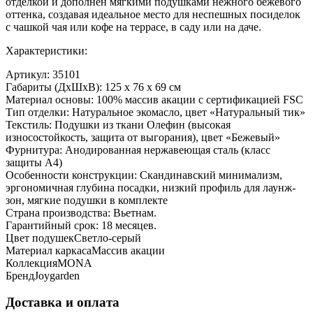
отделкой и дополнен мягкими подушками нежного бежевого
оттенка, создавая идеальное место для неспешных посиделок
с чашкой чая или кофе на террасе, в саду или на даче.
Характеристики:
Артикул: 35101
Габариты (ДхШхВ): 125 x 76 x 69 см
Материал основы: 100% массив акации с сертификацией FSC
Тип отделки: Натуральное экомасло, цвет «Натуральный тик»
Текстиль: Подушки из ткани Олефин (высокая
износостойкость, защита от выгорания), цвет «Бежевый»
Фурнитура: Анодированная нержавеющая сталь (класс
защиты A4)
Особенности конструкции: Скандинавский минимализм,
эргономичная глубина посадки, низкий профиль для лаунж-
зон, мягкие подушки в комплекте
Страна производства: Вьетнам.
Гарантийный срок: 18 месяцев.
Цвет подушек
Светло-серый
Материал каркаса
Массив акации
Коллекция
MONA
Бренд
Joygarden
Доставка и оплата