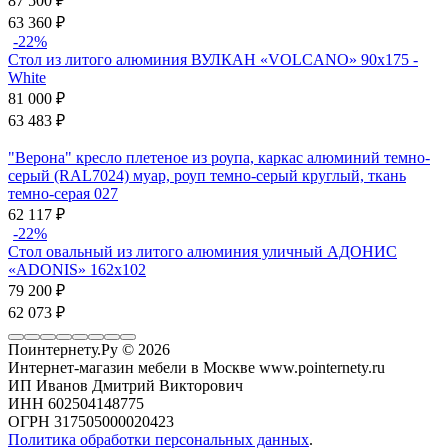
87 500
₽
63 360
₽
-22%
Стол из литого алюминия ВУЛКАН «VOLCANO» 90х175 -
White
81 000
₽
63 483
₽
"Верона" кресло плетеное из роупа, каркас алюминий темно-
серый (RAL7024) муар, роуп темно-серый круглый, ткань
темно-серая 027
62 117
₽
-22%
Стол овальный из литого алюминия уличный АДОНИС
«ADONIS» 162х102
79 200
₽
62 073
₽
Поинтернету.Ру
© 2026
Интернет-магазин мебели в Москве www.pointernety.ru
ИП Иванов Дмитрий Викторович
ИНН 602504148775
ОГРН 317505000020423
Политика обработки персональных данных
.