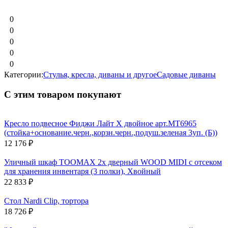
0
0
0
0
0
Категории:
Стулья, кресла, диваны и другое
Садовые диваны
С этим товаром покупают
Кресло подвесное Фиджи Лайт Х двойное арт.МТ6965
(стойка+основание.черн.,корзн.черн.,подуш.зеленая 3уп. (Б))
12 176
₽
Уличный шкаф TOOMAX 2х дверный WOOD MIDI с отсеком
для хранения инвентаря (3 полки), Хвойный
22 833
₽
Стол Nardi Clip, тортора
18 726
₽