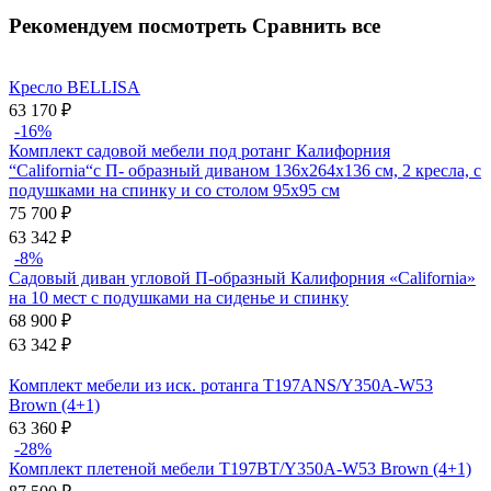
Рекомендуем посмотреть
Сравнить все
Кресло BELLISA
63 170
₽
-16%
Комплект садовой мебели под ротанг Калифорния
“California“с П- образный диваном 136х264х136 см, 2 кресла, с
подушками на спинку и со столом 95х95 см
75 700
₽
63 342
₽
-8%
Садовый диван угловой П-образный Калифорния «California»
на 10 мест с подушками на сиденье и спинку
68 900
₽
63 342
₽
Комплект мебели из иск. ротанга T197ANS/Y350A-W53
Brown (4+1)
63 360
₽
-28%
Комплект плетеной мебели T197BT/Y350A-W53 Brown (4+1)