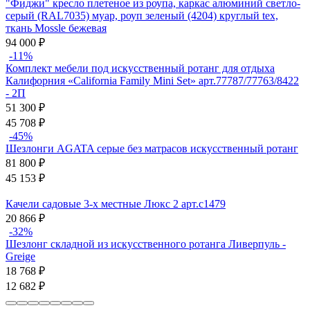
"Фиджи" кресло плетеное из роупа, каркас алюминий светло-
серый (RAL7035) муар, роуп зеленый (4204) круглый tex,
ткань Mossle бежевая
94 000
₽
-11%
Комплект мебели под искусственный ротанг для отдыха
Калифорния «California Family Mini Set» арт.77787/77763/8422
- 2П
51 300
₽
45 708
₽
-45%
Шезлонги AGATA серые без матрасов искусственный ротанг
81 800
₽
45 153
₽
Качели садовые 3-х местные Люкс 2 арт.с1479
20 866
₽
-32%
Шезлонг складной из искусственного ротанга Ливерпуль -
Greige
18 768
₽
12 682
₽