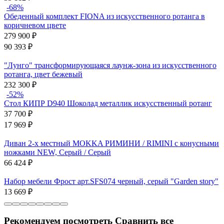
-68%
Обеденный комплект FIONA из искусственного ротанга в
коричневом цвете
279 900
₽
90 393
₽
"Лунго" трансформирующаяся лаунж-зона из искусственного
ротанга, цвет бежевый
232 300
₽
-52%
Стол КИПР D940 Шоколад металлик искусственный ротанг
37 700
₽
17 969
₽
Диван 2-х местный MOKKA РИМИНИ / RIMINI с конусными
ножками NEW, Серый / Серый
66 424
₽
Набор мебели Фрост арт.SFS074 черный, серый "Garden story"
13 669
₽
Рекомендуем посмотреть
Сравнить все