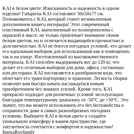
KAI в белом цвете: Изысканность и надежность в одном
изделии! Габариты KAI составляют 50х50х77 см.
Познакомьтесь с KAI, который станет великолепным
дополнением вашего интерьера! Этот современный
пластиковый KAI, выполненный из полипропилена с
окраской в массе, не только привлекает внимание своим
белым цветом, но и отличается выдающейся прочностью и
долговечностью. KAI не боится погодных условий, что делает
его идеальным выбором для использования как в помещении,
так и на улице. Изготовленный из высококачественного
материала, KAI способен выдерживать вес до 120 кг, что
делает его отличным выбором для дома, офиса, гостиницы
или ресторана. KAI поставляется в разобранном виде, что
облегчает его транспортировку и хранение. Легкость сборки
позволит вам быстро начать наслаждаться новым
приобретением без лишних усилий. Кроме того, KAI
прекрасно подходит для различных условий эксплуатации
благодаря температурному диапазону от -50°C до +50°C. Это
значит, что вы можете использовать его без беспокойства о
сохранности даже в самых разнообразных погодных
условиях. Выберите KAI в белом цвете и создайте
уникальную атмосферу в вашем пространстве, где
элегантность сочетается с комфортом и надежностью!
Бренд
Royfamily