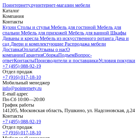
Поинтернету
.ру
интернет-магазин мебели
Каталог
Компания
Контакты
Кухни
Столы и стулья
Мебель для гостиной
Мебель для
спальни
Мебель для прихожей
Мебель для ванной
Шкафы
Диваны и кресла
Мебель из искусственного ротанга
Дача и
сад
Двери и комплектующие
Распродажа мебели
Доставка
Оплата
Отзывы о нас
О
компании
Гарантия
Сборка
Подъем
Вопрос-
ответ
Контакты
Производители и поставщики
Условия покупки
+7 (495) 088-92-19
Отдел продаж
+7 (916) 017-18-10
Мобильный менеджер
info@pointernety.ru
E-mail адрес
Пн-Сб 10:00—20:00
График работы
141205, Московская область, Пушкино, ул. Надсоновская, д.24
Контакты
+7 (495) 088-92-19
Отдел продаж
+7 (916) 017-18-10