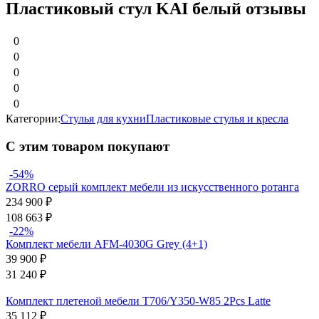
Пластиковый стул KAI белый отзывы
0
0
0
0
0
Категории:
Стулья для кухни
Пластиковые стулья и кресла
С этим товаром покупают
-54%
ZORRO серый комплект мебели из искусственного ротанга
234 900
₽
108 663
₽
-22%
Комплект мебели AFM-4030G Grey (4+1)
39 900
₽
31 240
₽
Комплект плетеной мебели T706/Y350-W85 2Pcs Latte
35 112
₽