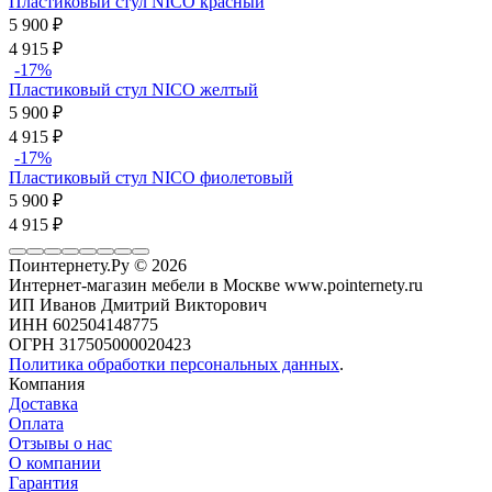
Пластиковый стул NICO красный
5 900
₽
4 915
₽
-17%
Пластиковый стул NICO желтый
5 900
₽
4 915
₽
-17%
Пластиковый стул NICO фиолетовый
5 900
₽
4 915
₽
Поинтернету.Ру
© 2026
Интернет-магазин мебели в Москве www.pointernety.ru
ИП Иванов Дмитрий Викторович
ИНН 602504148775
ОГРН 317505000020423
Политика обработки персональных данных
.
Компания
Доставка
Оплата
Отзывы о нас
О компании
Гарантия