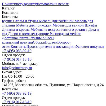
Поинтернету
.ру
интернет-магазин мебели
Каталог
Компания
Контакты
Кухни
Столы и стулья
Мебель для гостиной
Мебель для
спальни
Мебель для прихожей
Мебель для ванной
Шкафы
Диваны и кресла
Мебель из искусственного ротанга
Дача и
сад
Двери и комплектующие
Распродажа мебели
Доставка
Оплата
Отзывы о нас
О
компании
Гарантия
Сборка
Подъем
Вопрос-
ответ
Контакты
Производители и поставщики
Условия покупки
+7 (495) 088-92-19
Отдел продаж
+7 (916) 017-18-10
Мобильный менеджер
info@pointernety.ru
E-mail адрес
Пн-Сб 10:00—20:00
График работы
141205, Московская область, Пушкино, ул. Надсоновская, д.24
Контакты
+7 (495) 088-92-19
Отдел продаж
+7 (916) 017-18-10