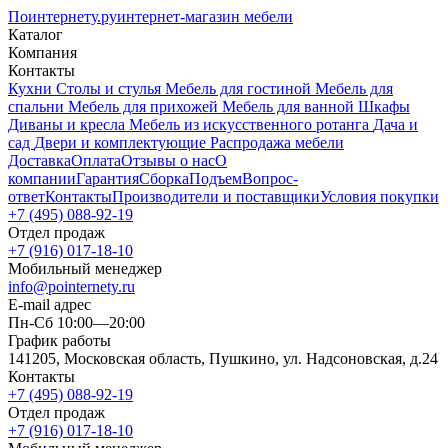
Поинтернету
.ру
интернет-магазин мебели
Каталог
Компания
Контакты
Кухни
Столы и стулья
Мебель для гостиной
Мебель для
спальни
Мебель для прихожей
Мебель для ванной
Шкафы
Диваны и кресла
Мебель из искусственного ротанга
Дача и
сад
Двери и комплектующие
Распродажа мебели
Доставка
Оплата
Отзывы о нас
О
компании
Гарантия
Сборка
Подъем
Вопрос-
ответ
Контакты
Производители и поставщики
Условия покупки
+7 (495) 088-92-19
Отдел продаж
+7 (916) 017-18-10
Мобильный менеджер
info@pointernety.ru
E-mail адрес
Пн-Сб 10:00—20:00
График работы
141205, Московская область, Пушкино, ул. Надсоновская, д.24
Контакты
+7 (495) 088-92-19
Отдел продаж
+7 (916) 017-18-10