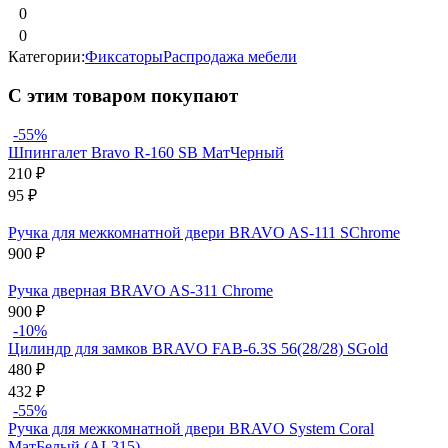
0
0
Категории:
Фиксаторы
Распродажа мебели
С этим товаром покупают
-55%
Шпингалет Bravo R-160 SB МатЧерный
210
₽
95
₽
Ручка для межкомнатной двери BRAVO AS-111 SChrome
900
₽
Ручка дверная BRAVO AS-311 Chrome
900
₽
-10%
Цилиндр для замков BRAVO FAB-6.3S 56(28/28) SGold
480
₽
432
₽
-55%
Ручка для межкомнатной двери BRAVO System Coral
МатБелый (AL315)