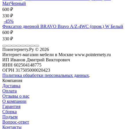
МатЧерный
600
₽
330
₽
-45%
Фиксатор дверной BRAVO Bravo А/Z-4WC (пром.) W Белый
600
₽
330
₽
Поинтернету.Ру
© 2026
Интернет-магазин мебели в Москве www.pointernety.ru
ИП Иванов Дмитрий Викторович
ИНН 602504148775
ОГРН 317505000020423
Политика обработки персональных данных
.
Компания
Доставка
Оплата
Отзывы о нас
О компании
Гарантия
Сборка
Подъем
Вопрос-ответ
Контакты