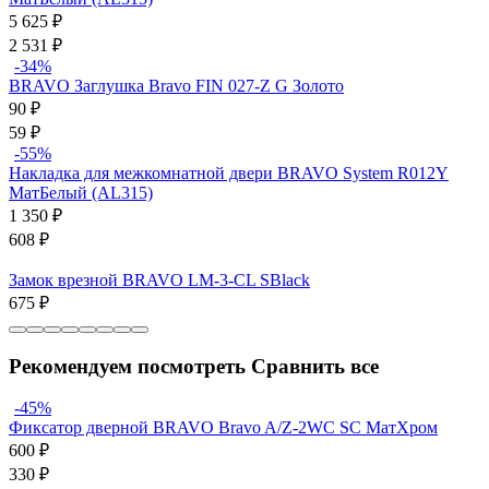
5 625
₽
2 531
₽
-34%
BRAVO Заглушка Bravo FIN 027-Z G Золото
90
₽
59
₽
-55%
Накладка для межкомнатной двери BRAVO System R012Y
МатБелый (AL315)
1 350
₽
608
₽
Замок врезной BRAVO LM-3-CL SBlack
675
₽
Рекомендуем посмотреть
Сравнить все
-45%
Фиксатор дверной BRAVO Bravo A/Z-2WC SC МатХром
600
₽
330
₽