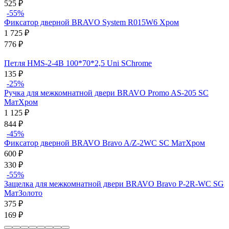
525
₽
-55%
Фиксатор дверной BRAVO System R015W6 Хром
1 725
₽
776
₽
Петля HMS-2-4B 100*70*2,5 Uni SChrome
135
₽
-25%
Ручка для межкомнатной двери BRAVO Promo AS-205 SC
МатХром
1 125
₽
844
₽
-45%
Фиксатор дверной BRAVO Bravo A/Z-2WC SC МатХром
600
₽
330
₽
-55%
Защелка для межкомнатной двери BRAVO Bravo P-2R-WC SG
МатЗолото
375
₽
169
₽