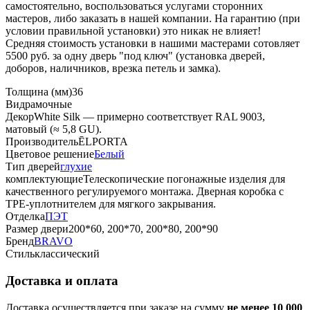
самостоятельно, воспользоваться услугами сторонних
мастеров, либо заказать в нашей компании. На гарантию (при
условии правильной установки) это никак не влияет!
Средняя стоимость установки в нашими мастерами сотовляет
5500 руб. за одну дверь "под ключ" (установка дверей,
доборов, наличников, врезка петель и замка).
Толщина (мм)
36
Вид
рамочные
Декор
White Silk — примерно соответствует RAL 9003,
матовый (≈ 5,8 GU).
Производитель
ĒLPORTA
Цветовое решение
Белый
Тип дверей
глухие
комплектующие
Телескопические погонажные изделия для
качественного регулируемого монтажа. Дверная коробка с
TPE-уплотнителем для мягкого закрывания.
Отделка
ПЭТ
Размер двери
200*60, 200*70, 200*80, 200*90
Бренд
BRAVO
Стиль
классический
Доставка и оплата
Доставка осуществляется при заказе на сумму
не менее 10 000