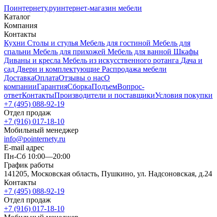
Поинтернету
.ру
интернет-магазин мебели
Каталог
Компания
Контакты
Кухни
Столы и стулья
Мебель для гостиной
Мебель для
спальни
Мебель для прихожей
Мебель для ванной
Шкафы
Диваны и кресла
Мебель из искусственного ротанга
Дача и
сад
Двери и комплектующие
Распродажа мебели
Доставка
Оплата
Отзывы о нас
О
компании
Гарантия
Сборка
Подъем
Вопрос-
ответ
Контакты
Производители и поставщики
Условия покупки
+7 (495) 088-92-19
Отдел продаж
+7 (916) 017-18-10
Мобильный менеджер
info@pointernety.ru
E-mail адрес
Пн-Сб 10:00—20:00
График работы
141205, Московская область, Пушкино, ул. Надсоновская, д.24
Контакты
+7 (495) 088-92-19
Отдел продаж
+7 (916) 017-18-10