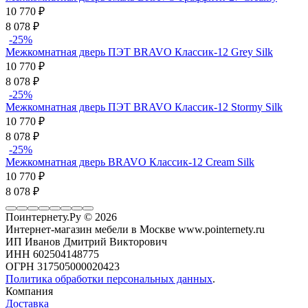
10 770
₽
8 078
₽
-25%
Межкомнатная дверь ПЭТ BRAVO Классик-12 Grey Silk
10 770
₽
8 078
₽
-25%
Межкомнатная дверь ПЭТ BRAVO Классик-12 Stormy Silk
10 770
₽
8 078
₽
-25%
Межкомнатная дверь BRAVO Классик-12 Cream Silk
10 770
₽
8 078
₽
Поинтернету.Ру
© 2026
Интернет-магазин мебели в Москве www.pointernety.ru
ИП Иванов Дмитрий Викторович
ИНН 602504148775
ОГРН 317505000020423
Политика обработки персональных данных
.
Компания
Доставка