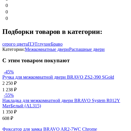
0
0
0
Подборки товаров в категории:
серого цвета
ПЭТ
глухие
Браво
Категории:
Межкомнатные двери
Распашные двери
С этим товаром покупают
-45%
Ручка для межкомнатной двери BRAVO ZS2-390 SGold
2 250
₽
1 238
₽
-55%
Накладка для межкомнатной двери BRAVO System R012Y
МатБелый (AL315)
1 350
₽
608
₽
Фиксатор для замка BRAVO AR2-7WC Chrome