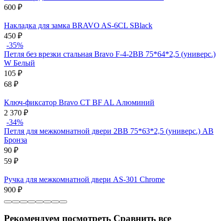
600
₽
Накладка для замка BRAVO AS-6CL SBlack
450
₽
-35%
Петля без врезки стальная Bravo F-4-2BB 75*64*2,5 (универс.)
W Белый
105
₽
68
₽
Ключ-фиксатор Bravo СТ BF AL Алюминий
2 370
₽
-34%
Петля для межкомнатной двери 2ВВ 75*63*2,5 (универс.) AB
Бронза
90
₽
59
₽
Ручка для межкомнатной двери AS-301 Chrome
900
₽
Рекомендуем посмотреть
Сравнить все