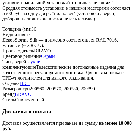
условии правильной установки) это никак не влияет!
Средняя стоимость установки в нашими мастерами сотовляет
5500 руб. за одну дверь "под ключ" (установка дверей,
доборов, наличников, врезка петель и замка).
Толщина (мм)
36
Вид
щитовые
Декор
Stormy Silk — примерно соответствует RAL 7016,
матовый (≈ 3,8 GU).
Производитель
BRAVO
Цветовое решение
Серый
Тип дверей
глухие
комплектующие
Телескопические погонажные изделия для
качественного регулируемого монтажа. Дверная коробка с
TPE-уплотнителем для мягкого закрывания.
Отделка
ПЭТ
Размер двери
200*60, 200*70, 200*80, 200*90
Бренд
BRAVO
Стиль
Современный
Доставка и оплата
Доставка осуществляется при заказе на сумму
не менее 10 000
руб.