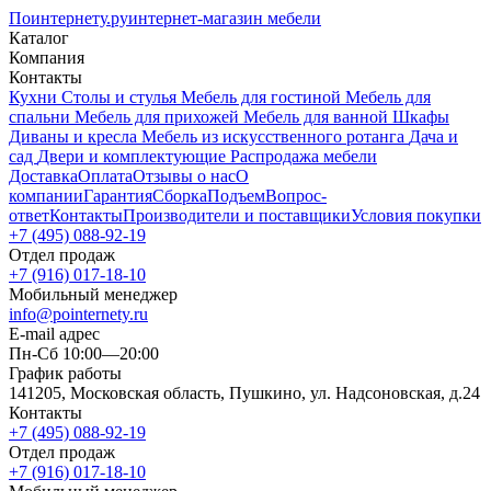
Поинтернету
.ру
интернет-магазин мебели
Каталог
Компания
Контакты
Кухни
Столы и стулья
Мебель для гостиной
Мебель для
спальни
Мебель для прихожей
Мебель для ванной
Шкафы
Диваны и кресла
Мебель из искусственного ротанга
Дача и
сад
Двери и комплектующие
Распродажа мебели
Доставка
Оплата
Отзывы о нас
О
компании
Гарантия
Сборка
Подъем
Вопрос-
ответ
Контакты
Производители и поставщики
Условия покупки
+7 (495) 088-92-19
Отдел продаж
+7 (916) 017-18-10
Мобильный менеджер
info@pointernety.ru
E-mail адрес
Пн-Сб 10:00—20:00
График работы
141205, Московская область, Пушкино, ул. Надсоновская, д.24
Контакты
+7 (495) 088-92-19
Отдел продаж
+7 (916) 017-18-10