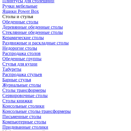
Плинтусы для столешниц
Ручки мебельные
Ящики Power Box
Столы и стулья
Обеденные столы
Деревянные обеденные столы
Стеклянные обеденные столы
Керамические столы
Раздвижные и раскладные столы
Недорогие столы
Распродажа столов
Обеденные группы
Стулья для кухни
Табуреты
Распродажа стульев
Барные стулья
Журнальные столы
Столы трансформеры
Сервировочные столы
Столы книжки
Консольные столики
Консольные столы-трансформеры
Письменные столы
Компьютерные столы
Придиванные столики