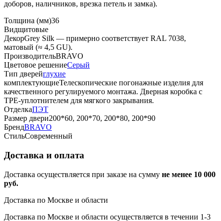
доборов, наличников, врезка петель и замка).
Толщина (мм)
36
Вид
щитовые
Декор
Grey Silk — примерно соответствует RAL 7038,
матовый (≈ 4,5 GU).
Производитель
BRAVO
Цветовое решение
Серый
Тип дверей
глухие
комплектующие
Телескопические погонажные изделия для
качественного регулируемого монтажа. Дверная коробка с
TPE-уплотнителем для мягкого закрывания.
Отделка
ПЭТ
Размер двери
200*60, 200*70, 200*80, 200*90
Бренд
BRAVO
Стиль
Современный
Доставка и оплата
Доставка осуществляется при заказе на сумму
не менее 10 000
руб.
Доставка по Москве и области
Доставка по Москве и области осуществляется в течении 1-3