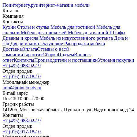
Поинтернету
.ру
интернет-магазин мебели
Каталог
Компания
Контакты
Кухни
Столы и стулья
Мебель для гостиной
Мебель для
спальни
Мебель для прихожей
Мебель для ванной
Шкафы
Диваны и кресла
Мебель из искусственного ротанга
Дача и
сад
Двери и комплектующие
Распродажа мебели
Доставка
Оплата
Отзывы о нас
О
компании
Гарантия
Сборка
Подъем
Вопрос-
ответ
Контакты
Производители и поставщики
Условия покупки
+7 (495) 088-92-19
Отдел продаж
+7 (916) 017-18-10
Мобильный менеджер
info@pointernety.ru
E-mail адрес
Пн-Сб 10:00—20:00
График работы
141205, Московская область, Пушкино, ул. Надсоновская, д.24
Контакты
+7 (495) 088-92-19
Отдел продаж
+7 (916) 017-18-10