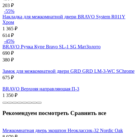
203
₽
-55%
Накладка для межкомнатной двери BRAVO System R011Y
Хром
1 365
₽
614
₽
-45%
BRAVO Ручка Купе Bravo SL-1 SG МатЗолото
690
₽
380
₽
Замок для межкомнатной двери GRD GRD LM-3-WC SChrome
675
₽
BRAVO Верхняя направляющая П-3
1 350
₽
Рекомендуем посмотреть
Сравнить все
Межкомнатная дверь экошпон Неоклассик-32 Nordic Oak
8 070
₽