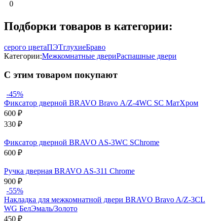
0
Подборки товаров в категории:
серого цвета
ПЭТ
глухие
Браво
Категории:
Межкомнатные двери
Распашные двери
С этим товаром покупают
-45%
Фиксатор дверной BRAVO Bravo А/Z-4WC SC МатХром
600
₽
330
₽
Фиксатор дверной BRAVO AS-3WC SChrome
600
₽
Ручка дверная BRAVO AS-311 Chrome
900
₽
-55%
Накладка для межкомнатной двери BRAVO Bravo A/Z-3CL
WG БелЭмаль/Золото
450
₽