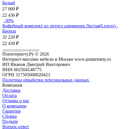
Белый
27 000
₽
22 430
₽
-30%
Кофейный комплект из литого алюминия Листья(Leaves) -
Бронза
32 220
₽
22 430
₽
Поинтернету.Ру
© 2026
Интернет-магазин мебели в Москве www.pointernety.ru
ИП Иванов Дмитрий Викторович
ИНН 602504148775
ОГРН 317505000020423
Политика обработки персональных данных
.
Компания
Доставка
Оплата
Отзывы о нас
О компании
Гарантия
Сборка
Подъем
Вопрос-ответ