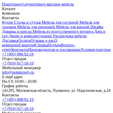
Поинтернету
.ру
интернет-магазин мебели
Каталог
Компания
Контакты
Кухни
Столы и стулья
Мебель для гостиной
Мебель для
спальни
Мебель для прихожей
Мебель для ванной
Шкафы
Диваны и кресла
Мебель из искусственного ротанга
Дача и
сад
Двери и комплектующие
Распродажа мебели
Доставка
Оплата
Отзывы о нас
О
компании
Гарантия
Сборка
Подъем
Вопрос-
ответ
Контакты
Производители и поставщики
Условия покупки
+7 (495) 088-92-19
Отдел продаж
+7 (916) 017-18-10
Мобильный менеджер
info@pointernety.ru
E-mail адрес
Пн-Сб 10:00—20:00
График работы
141205, Московская область, Пушкино, ул. Надсоновская, д.24
Контакты
+7 (495) 088-92-19
Отдел продаж
+7 (916) 017-18-10