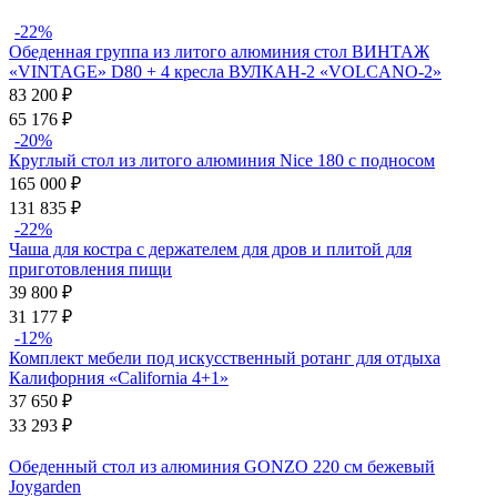
-22%
Обеденная группа из литого алюминия стол ВИНТАЖ
«VINTAGE» D80 + 4 кресла ВУЛКАН-2 «VOLCANO-2»
83 200
₽
65 176
₽
-20%
Круглый стол из литого алюминия Nice 180 с подносом
165 000
₽
131 835
₽
-22%
Чаша для костра с держателем для дров и плитой для
приготовления пищи
39 800
₽
31 177
₽
-12%
Комплект мебели под искусственный ротанг для отдыха
Калифорния «California 4+1»
37 650
₽
33 293
₽
Обеденный стол из алюминия GONZO 220 см бежевый
Joygarden