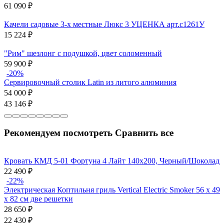
61 090
₽
Качели садовые 3-х местные Люкс 3 УЦЕНКА арт.с1261У
15 224
₽
"Рим" шезлонг с подушкой, цвет соломенный
59 900
₽
-20%
Сервировочный столик Latin из литого алюминия
54 000
₽
43 146
₽
Рекомендуем посмотреть
Сравнить все
Кровать КМД 5-01 Фортуна 4 Лайт 140х200, Черный/Шоколад
22 490
₽
-22%
Электрическая Коптильня гриль Vertical Electric Smoker 56 x 49
x 82 см две решетки
28 650
₽
22 430
₽