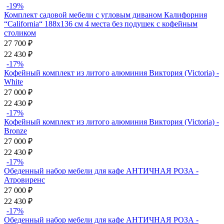
-19%
Комплект садовой мебели с угловым диваном Калифорния
“California“ 188х136 см 4 места без подушек с кофейным
столиком
27 700
₽
22 430
₽
-17%
Кофейный комплект из литого алюминия Виктория (Victoria) -
White
27 000
₽
22 430
₽
-17%
Кофейный комплект из литого алюминия Виктория (Victoria) -
Bronze
27 000
₽
22 430
₽
-17%
Обеденный набор мебели для кафе АНТИЧНАЯ РОЗА -
Атровиренс
27 000
₽
22 430
₽
-17%
Обеденный набор мебели для кафе АНТИЧНАЯ РОЗА -