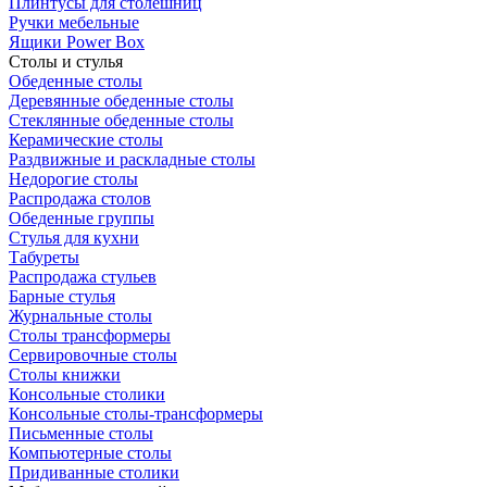
Плинтусы для столешниц
Ручки мебельные
Ящики Power Box
Столы и стулья
Обеденные столы
Деревянные обеденные столы
Стеклянные обеденные столы
Керамические столы
Раздвижные и раскладные столы
Недорогие столы
Распродажа столов
Обеденные группы
Стулья для кухни
Табуреты
Распродажа стульев
Барные стулья
Журнальные столы
Столы трансформеры
Сервировочные столы
Столы книжки
Консольные столики
Консольные столы-трансформеры
Письменные столы
Компьютерные столы
Придиванные столики