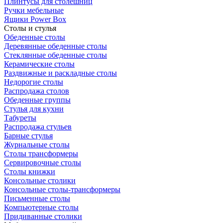
Плинтусы для столешниц
Ручки мебельные
Ящики Power Box
Столы и стулья
Обеденные столы
Деревянные обеденные столы
Стеклянные обеденные столы
Керамические столы
Раздвижные и раскладные столы
Недорогие столы
Распродажа столов
Обеденные группы
Стулья для кухни
Табуреты
Распродажа стульев
Барные стулья
Журнальные столы
Столы трансформеры
Сервировочные столы
Столы книжки
Консольные столики
Консольные столы-трансформеры
Письменные столы
Компьютерные столы
Придиванные столики