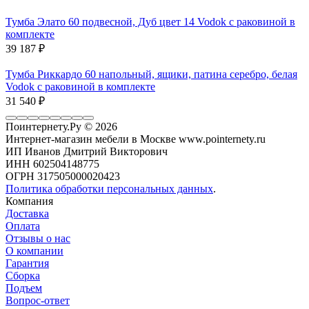
Тумба Элато 60 подвесной, Дуб цвет 14 Vodok с раковиной в
комплекте
39 187
₽
Тумба Риккардо 60 напольный, ящики, патина серебро, белая
Vodok с раковиной в комплекте
31 540
₽
Поинтернету.Ру
© 2026
Интернет-магазин мебели в Москве www.pointernety.ru
ИП Иванов Дмитрий Викторович
ИНН 602504148775
ОГРН 317505000020423
Политика обработки персональных данных
.
Компания
Доставка
Оплата
Отзывы о нас
О компании
Гарантия
Сборка
Подъем
Вопрос-ответ