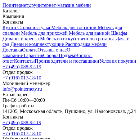
Поинтернету
.ру
интернет-магазин мебели
Каталог
Компания
Контакты
Кухни
Столы и стулья
Мебель для гостиной
Мебель для
спальни
Мебель для прихожей
Мебель для ванной
Шкафы
Диваны и кресла
Мебель из искусственного ротанга
Дача и
сад
Двери и комплектующие
Распродажа мебели
Доставка
Оплата
Отзывы о нас
О
компании
Гарантия
Сборка
Подъем
Вопрос-
ответ
Контакты
Производители и поставщики
Условия покупки
+7 (495) 088-92-19
Отдел продаж
+7 (916) 017-18-10
Мобильный менеджер
info@pointernety.ru
E-mail адрес
Пн-Сб 10:00—20:00
График работы
141205, Московская область, Пушкино, ул. Надсоновская, д.24
Контакты
+7 (495) 088-92-19
Отдел продаж
+7 (916) 017-18-10