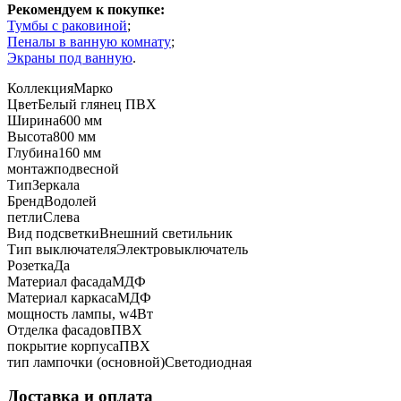
Рекомендуем к покупке:
Тумбы с раковиной
;
Пеналы в ванную комнату
;
Экраны под ванную
.
Коллекция
Марко
Цвет
Белый глянец ПВХ
Ширина
600 мм
Высота
800 мм
Глубина
160 мм
монтаж
подвесной
Тип
Зеркала
Бренд
Водолей
петли
Слева
Вид подсветки
Внешний светильник
Тип выключателя
Электровыключатель
Розетка
Да
Материал фасада
МДФ
Материал каркаса
МДФ
мощность лампы, w
4Вт
Отделка фасадов
ПВХ
покрытие корпуса
ПВХ
тип лампочки (основной)
Светодиодная
Доставка и оплата