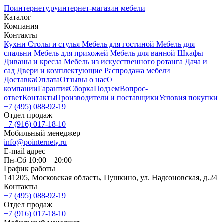
Поинтернету
.ру
интернет-магазин мебели
Каталог
Компания
Контакты
Кухни
Столы и стулья
Мебель для гостиной
Мебель для
спальни
Мебель для прихожей
Мебель для ванной
Шкафы
Диваны и кресла
Мебель из искусственного ротанга
Дача и
сад
Двери и комплектующие
Распродажа мебели
Доставка
Оплата
Отзывы о нас
О
компании
Гарантия
Сборка
Подъем
Вопрос-
ответ
Контакты
Производители и поставщики
Условия покупки
+7 (495) 088-92-19
Отдел продаж
+7 (916) 017-18-10
Мобильный менеджер
info@pointernety.ru
E-mail адрес
Пн-Сб 10:00—20:00
График работы
141205, Московская область, Пушкино, ул. Надсоновская, д.24
Контакты
+7 (495) 088-92-19
Отдел продаж
+7 (916) 017-18-10