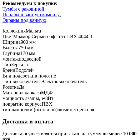
Рекомендуем к покупке:
Тумбы с раковиной
;
Пеналы в ванную комнату
;
Экраны под ванную
.
Коллекция
Мальта
Цвет
Мрамор Серый софт тач ПВХ 4044-1
Ширина
900 мм
Высота
750 мм
Глубина
170 мм
монтаж
подвесной
Тип
Зеркала
Бренд
Водолей
Вид подсветки
в полотне
Тип выключателя
Электровыключатель
Розетка
Да
Материал каркаса
МДФ
мощность лампы, w
8Вт
покрытие корпуса
ПВХ
тип лампочки (основной)
люминесцентная
Доставка и оплата
Доставка осуществляется при заказе на сумму
не менее 10 000
руб.