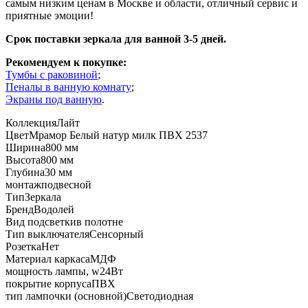
самым низким ценам в Москве и области, отличный сервис и
приятные эмоции!
Срок поставки зеркала для ванной 3-5 дней.
Рекомендуем к покупке:
Тумбы с раковиной
;
Пеналы в ванную комнату
;
Экраны под ванную
.
Коллекция
Лайт
Цвет
Мрамор Белый натур милк ПВХ 2537
Ширина
800 мм
Высота
800 мм
Глубина
30 мм
монтаж
подвесной
Тип
Зеркала
Бренд
Водолей
Вид подсветки
в полотне
Тип выключателя
Сенсорный
Розетка
Нет
Материал каркаса
МДФ
мощность лампы, w
24Вт
покрытие корпуса
ПВХ
тип лампочки (основной)
Светодиодная