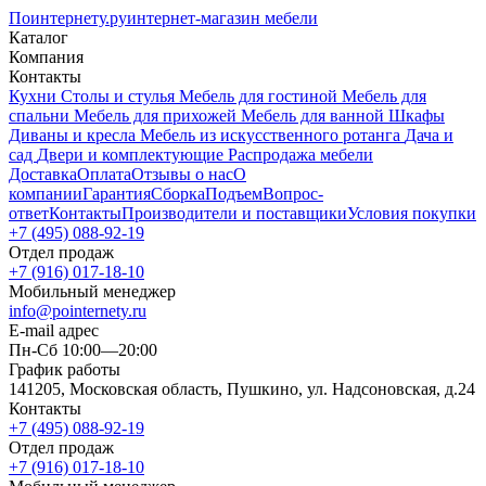
Поинтернету
.ру
интернет-магазин мебели
Каталог
Компания
Контакты
Кухни
Столы и стулья
Мебель для гостиной
Мебель для
спальни
Мебель для прихожей
Мебель для ванной
Шкафы
Диваны и кресла
Мебель из искусственного ротанга
Дача и
сад
Двери и комплектующие
Распродажа мебели
Доставка
Оплата
Отзывы о нас
О
компании
Гарантия
Сборка
Подъем
Вопрос-
ответ
Контакты
Производители и поставщики
Условия покупки
+7 (495) 088-92-19
Отдел продаж
+7 (916) 017-18-10
Мобильный менеджер
info@pointernety.ru
E-mail адрес
Пн-Сб 10:00—20:00
График работы
141205, Московская область, Пушкино, ул. Надсоновская, д.24
Контакты
+7 (495) 088-92-19
Отдел продаж
+7 (916) 017-18-10