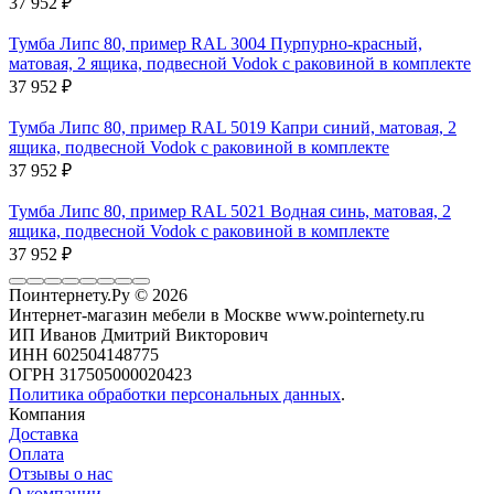
37 952
₽
Тумба Липс 80, пример RAL 3004 Пурпурно-красный,
матовая, 2 ящика, подвесной Vodok с раковиной в комплекте
37 952
₽
Тумба Липс 80, пример RAL 5019 Капри синий, матовая, 2
ящика, подвесной Vodok с раковиной в комплекте
37 952
₽
Тумба Липс 80, пример RAL 5021 Водная синь, матовая, 2
ящика, подвесной Vodok с раковиной в комплекте
37 952
₽
Поинтернету.Ру
© 2026
Интернет-магазин мебели в Москве www.pointernety.ru
ИП Иванов Дмитрий Викторович
ИНН 602504148775
ОГРН 317505000020423
Политика обработки персональных данных
.
Компания
Доставка
Оплата
Отзывы о нас
О компании