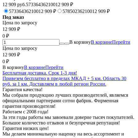
12 909 руб.573364362100
12 909
₽
573364362100
12 909
₽
578502362100
12 909
₽
Под заказ
Цена по запросу
12 909
₽
0
₽
В корзину
В корзине
Перейти
Цена по запросу
12 909
₽
0
₽
В корзину
В корзине
Перейти
Бесплатная доставка. Срок 1-3 дня!
Привезем бесплатно в пределах МКАД + 5 км. Область 30
руб. за 1 км. Доставляем в любой регион России.
Гарантия качества!
Мы собрали продукцию лучших производителей, являемся
официальными партнерами сотни фабрик. Фирменная
гарантия производителя!
Работаем с 2008 года!
За эти годы работы мы завоевали доверие тысяч покупателей.
Большое количество отзывов и безупречная репутация!
Гарантия низких цен!
Мы делаем минимальную наценку на весь ассортимент и