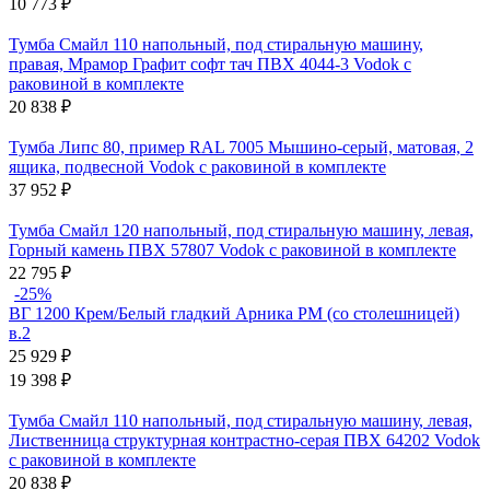
10 773
₽
Тумба Смайл 110 напольный, под стиральную машину,
правая, Мрамор Графит софт тач ПВХ 4044-3 Vodok с
раковиной в комплекте
20 838
₽
Тумба Липс 80, пример RAL 7005 Мышино-серый, матовая, 2
ящика, подвесной Vodok с раковиной в комплекте
37 952
₽
Тумба Смайл 120 напольный, под стиральную машину, левая,
Горный камень ПВХ 57807 Vodok с раковиной в комплекте
22 795
₽
-25%
ВГ 1200 Крем/Белый гладкий Арника РМ (со столешницей)
в.2
25 929
₽
19 398
₽
Тумба Смайл 110 напольный, под стиральную машину, левая,
Лиственница структурная контрастно-серая ПВХ 64202 Vodok
с раковиной в комплекте
20 838
₽