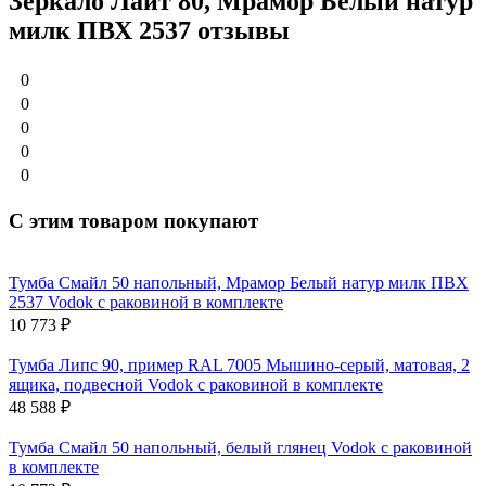
Зеркало Лайт 80, Мрамор Белый натур
милк ПВХ 2537 отзывы
0
0
0
0
0
С этим товаром покупают
Тумба Смайл 50 напольный, Мрамор Белый натур милк ПВХ
2537 Vodok с раковиной в комплекте
10 773
₽
Тумба Липс 90, пример RAL 7005 Мышино-серый, матовая, 2
ящика, подвесной Vodok с раковиной в комплекте
48 588
₽
Тумба Смайл 50 напольный, белый глянец Vodok с раковиной
в комплекте