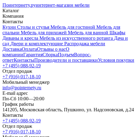
Поинтернету
.ру
интернет-магазин мебели
Каталог
Компания
Контакты
Кухни
Столы и стулья
Мебель для гостиной
Мебель для
спальни
Мебель для прихожей
Мебель для ванной
Шкафы
Диваны и кресла
Мебель из искусственного ротанга
Дача и
сад
Двери и комплектующие
Распродажа мебели
Доставка
Оплата
Отзывы о нас
О
компании
Гарантия
Сборка
Подъем
Вопрос-
ответ
Контакты
Производители и поставщики
Условия покупки
+7 (495) 088-92-19
Отдел продаж
+7 (916) 017-18-10
Мобильный менеджер
info@pointernety.ru
E-mail адрес
Пн-Сб 10:00—20:00
График работы
141205, Московская область, Пушкино, ул. Надсоновская, д.24
Контакты
+7 (495) 088-92-19
Отдел продаж
+7 (916) 017-18-10