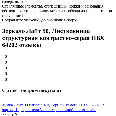
содержимого.
Стеклянные элементы, столешницы, ножки и основания
обеденных столов, обивку мебели необходимо проверить при
получении!
Сохраняйте упаковку до окончания сборки.
Зеркало Лайт 50, Лиственница
структурная контрастно-серая ПВХ
64202 отзывы
0
0
0
0
0
С этим товаром покупают
Тумба Лайт 90 напольный, Горный камень ПВХ 57807, 2
ящика, 1 дверь слева Vodok с раковиной в комплекте
22 261
₽