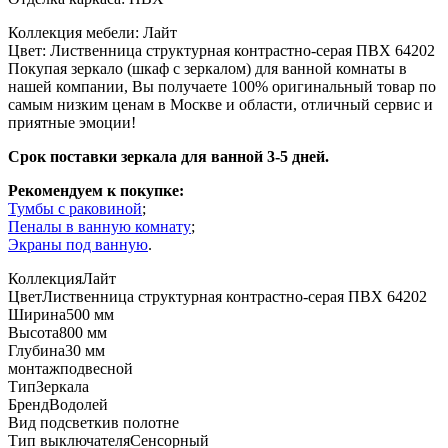
Коллекция мебели: Лайт
Цвет: Лиственница структурная контрастно-серая ПВХ 64202
Покупая зеркало (шкаф с зеркалом) для ванной комнаты в
нашей компании, Вы получаете 100% оригинальный товар по
самым низким ценам в Москве и области, отличный сервис и
приятные эмоции!
Срок поставки зеркала для ванной 3-5 дней.
Рекомендуем к покупке:
Тумбы с раковиной
;
Пеналы в ванную комнату
;
Экраны под ванную
.
Коллекция
Лайт
Цвет
Лиственница структурная контрастно-серая ПВХ 64202
Ширина
500 мм
Высота
800 мм
Глубина
30 мм
монтаж
подвесной
Тип
Зеркала
Бренд
Водолей
Вид подсветки
в полотне
Тип выключателя
Сенсорный