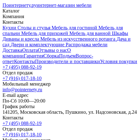
Поинтернету
.ру
интернет-магазин мебели
Каталог
Компания
Контакты
Кухни
Столы и стулья
Мебель для гостиной
Мебель для
спальни
Мебель для прихожей
Мебель для ванной
Шкафы
Диваны и кресла
Мебель из искусственного ротанга
Дача и
сад
Двери и комплектующие
Распродажа мебели
Доставка
Оплата
Отзывы о нас
О
компании
Гарантия
Сборка
Подъем
Вопрос-
ответ
Контакты
Производители и поставщики
Условия покупки
+7 (495) 088-92-19
Отдел продаж
+7 (916) 017-18-10
Мобильный менеджер
info@pointernety.ru
E-mail адрес
Пн-Сб 10:00—20:00
График работы
141205, Московская область, Пушкино, ул. Надсоновская, д.24
Контакты
+7 (495) 088-92-19
Отдел продаж
+7 (916) 017-18-10