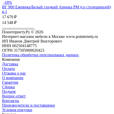
-18%
ВГ 900 Ежевика/Белый гладкий Арника РМ (со столешницей)
в.1
17 679
₽
14 548
₽
Поинтернету.Ру
© 2026
Интернет-магазин мебели в Москве www.pointernety.ru
ИП Иванов Дмитрий Викторович
ИНН 602504148775
ОГРН 317505000020423
Политика обработки персональных данных
.
Компания
Доставка
Оплата
Отзывы о нас
О компании
Гарантия
Сборка
Подъем
Вопрос-ответ
Контакты
Производители и поставщики
Условия покупки