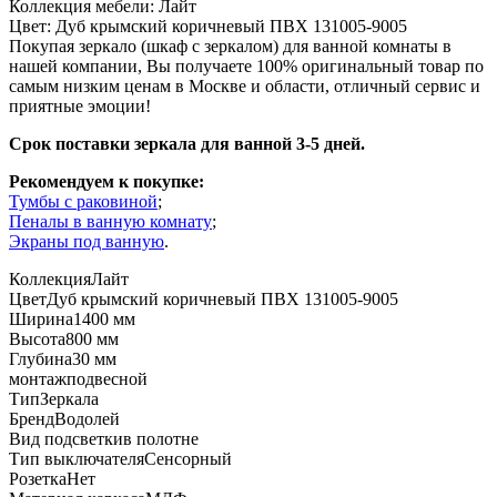
Коллекция мебели: Лайт
Цвет: Дуб крымский коричневый ПВХ 131005-9005
Покупая зеркало (шкаф с зеркалом) для ванной комнаты в
нашей компании, Вы получаете 100% оригинальный товар по
самым низким ценам в Москве и области, отличный сервис и
приятные эмоции!
Срок поставки зеркала для ванной 3-5 дней.
Рекомендуем к покупке:
Тумбы с раковиной
;
Пеналы в ванную комнату
;
Экраны под ванную
.
Коллекция
Лайт
Цвет
Дуб крымский коричневый ПВХ 131005-9005
Ширина
1400 мм
Высота
800 мм
Глубина
30 мм
монтаж
подвесной
Тип
Зеркала
Бренд
Водолей
Вид подсветки
в полотне
Тип выключателя
Сенсорный
Розетка
Нет