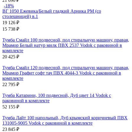
21 090
₽
-18%
ВГ 1050 Ежевика/Белый гладкий Арника РМ (со
столешницей) в.1
19 126
₽
15 738
₽
Тумба Смайл 100 подвесной, под стиральную машину, правая,
Мрамор Белый натур милк ПВХ 2537 Vodok с раковиной в
комплекте
20 425
₽
Тумба Смайл 120 подвесной, под стиральную машину, правая,
Мрамор Графит софт тач ПВХ 4044-3 Vodok с раковиной в
комплекте
22 795
₽
Тумба Катарини, 100 подвесной, Дуб цвет 14 Vodok с
раковиной в комплекте
52 155
₽
Тумба Лайт 100 напольный, Дуб крымский коричневый ПВХ
131005-9005 Vodok с раковиной в комплекте
23 845
₽