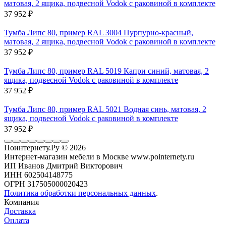
матовая, 2 ящика, подвесной Vodok с раковиной в комплекте
37 952
₽
Тумба Липс 80, пример RAL 3004 Пурпурно-красный,
матовая, 2 ящика, подвесной Vodok с раковиной в комплекте
37 952
₽
Тумба Липс 80, пример RAL 5019 Капри синий, матовая, 2
ящика, подвесной Vodok с раковиной в комплекте
37 952
₽
Тумба Липс 80, пример RAL 5021 Водная синь, матовая, 2
ящика, подвесной Vodok с раковиной в комплекте
37 952
₽
Поинтернету.Ру
© 2026
Интернет-магазин мебели в Москве www.pointernety.ru
ИП Иванов Дмитрий Викторович
ИНН 602504148775
ОГРН 317505000020423
Политика обработки персональных данных
.
Компания
Доставка
Оплата