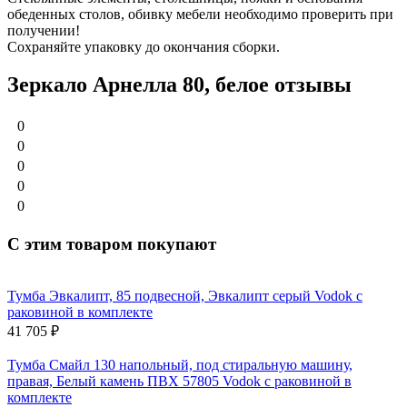
обеденных столов, обивку мебели необходимо проверить при
получении!
Сохраняйте упаковку до окончания сборки.
Зеркало Арнелла 80, белое отзывы
0
0
0
0
0
С этим товаром покупают
Тумба Эвкалипт, 85 подвесной, Эвкалипт серый Vodok с
раковиной в комплекте
41 705
₽
Тумба Смайл 130 напольный, под стиральную машину,
правая, Белый камень ПВХ 57805 Vodok с раковиной в
комплекте