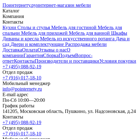
Поинтернету
.ру
интернет-магазин мебели
Каталог
Компания
Контакты
Кухни
Столы и стулья
Мебель для гостиной
Мебель для
спальни
Мебель для прихожей
Мебель для ванной
Шкафы
Диваны и кресла
Мебель из искусственного ротанга
Дача и
сад
Двери и комплектующие
Распродажа мебели
Доставка
Оплата
Отзывы о нас
О
компании
Гарантия
Сборка
Подъем
Вопрос-
ответ
Контакты
Производители и поставщики
Условия покупки
+7 (495) 088-92-19
Отдел продаж
+7 (916) 017-18-10
Мобильный менеджер
info@pointernety.ru
E-mail адрес
Пн-Сб 10:00—20:00
График работы
141205, Московская область, Пушкино, ул. Надсоновская, д.24
Контакты
+7 (495) 088-92-19
Отдел продаж
+7 (916) 017-18-10