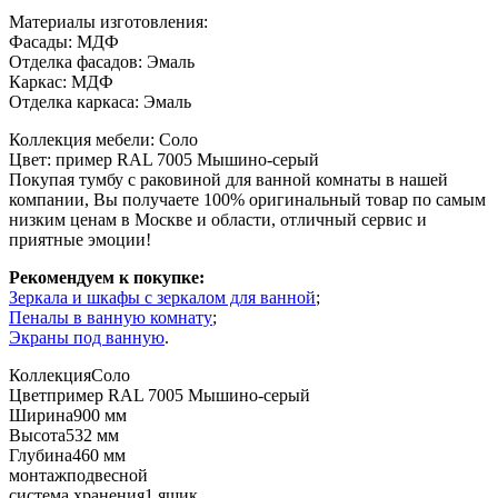
Материалы изготовления:
Фасады: МДФ
Отделка фасадов: Эмаль
Каркас: МДФ
Отделка каркаса: Эмаль
Коллекция мебели: Соло
Цвет: пример RAL 7005 Мышино-серый
Покупая тумбу с раковиной для ванной комнаты в нашей
компании, Вы получаете 100% оригинальный товар по самым
низким ценам в Москве и области, отличный сервис и
приятные эмоции!
Рекомендуем к покупке:
Зеркала и шкафы с зеркалом для ванной
;
Пеналы в ванную комнату
;
Экраны под ванную
.
Коллекция
Соло
Цвет
пример RAL 7005 Мышино-серый
Ширина
900 мм
Высота
532 мм
Глубина
460 мм
монтаж
подвесной
система хранения
1 ящик