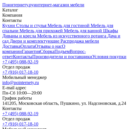
Поинтернету
.ру
интернет-магазин мебели
Каталог
Компания
Контакты
Кухни
Столы и стулья
Мебель для гостиной
Мебель для
спальни
Мебель для прихожей
Мебель для ванной
Шкафы
Диваны и кресла
Мебель из искусственного ротанга
Дача и
сад
Двери и комплектующие
Распродажа мебели
Доставка
Оплата
Отзывы о нас
О
компании
Гарантия
Сборка
Подъем
Вопрос-
ответ
Контакты
Производители и поставщики
Условия покупки
+7 (495) 088-92-19
Отдел продаж
+7 (916) 017-18-10
Мобильный менеджер
info@pointernety.ru
E-mail адрес
Пн-Сб 10:00—20:00
График работы
141205, Московская область, Пушкино, ул. Надсоновская, д.24
Контакты
+7 (495) 088-92-19
Отдел продаж
+7 (916) 017-18-10