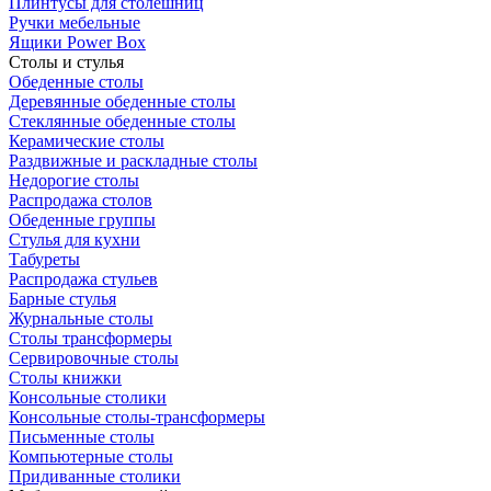
Плинтусы для столешниц
Ручки мебельные
Ящики Power Box
Столы и стулья
Обеденные столы
Деревянные обеденные столы
Стеклянные обеденные столы
Керамические столы
Раздвижные и раскладные столы
Недорогие столы
Распродажа столов
Обеденные группы
Стулья для кухни
Табуреты
Распродажа стульев
Барные стулья
Журнальные столы
Столы трансформеры
Сервировочные столы
Столы книжки
Консольные столики
Консольные столы-трансформеры
Письменные столы
Компьютерные столы
Придиванные столики