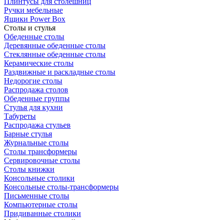
Плинтусы для столешниц
Ручки мебельные
Ящики Power Box
Столы и стулья
Обеденные столы
Деревянные обеденные столы
Стеклянные обеденные столы
Керамические столы
Раздвижные и раскладные столы
Недорогие столы
Распродажа столов
Обеденные группы
Стулья для кухни
Табуреты
Распродажа стульев
Барные стулья
Журнальные столы
Столы трансформеры
Сервировочные столы
Столы книжки
Консольные столики
Консольные столы-трансформеры
Письменные столы
Компьютерные столы
Придиванные столики