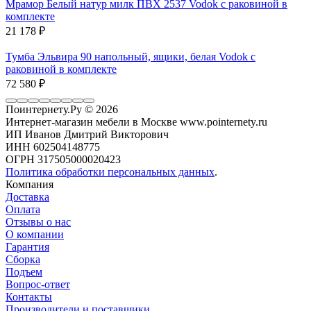
Мрамор Белый натур милк ПВХ 2537 Vodok с раковиной в
комплекте
21 178
₽
Тумба Эльвира 90 напольный, ящики, белая Vodok с
раковиной в комплекте
72 580
₽
Поинтернету.Ру
© 2026
Интернет-магазин мебели в Москве www.pointernety.ru
ИП Иванов Дмитрий Викторович
ИНН 602504148775
ОГРН 317505000020423
Политика обработки персональных данных
.
Компания
Доставка
Оплата
Отзывы о нас
О компании
Гарантия
Сборка
Подъем
Вопрос-ответ
Контакты
Производители и поставщики