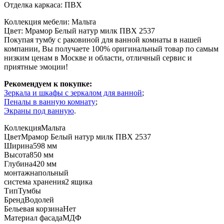
Отделка каркаса: ПВХ
Коллекция мебели: Мальта
Цвет: Мрамор Белый натур милк ПВХ 2537
Покупая тумбу с раковиной для ванной комнаты в нашей
компании, Вы получаете 100% оригинальный товар по самым
низким ценам в Москве и области, отличный сервис и
приятные эмоции!
Рекомендуем к покупке:
Зеркала и шкафы с зеркалом для ванной
;
Пеналы в ванную комнату
;
Экраны под ванную
.
Коллекция
Мальта
Цвет
Мрамор Белый натур милк ПВХ 2537
Ширина
598 мм
Высота
850 мм
Глубина
420 мм
монтаж
напольный
система хранения
2 ящика
Тип
Тумбы
Бренд
Водолей
Бельевая корзина
Нет
Материал фасада
МДФ