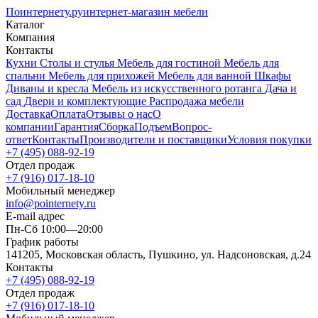
Поинтернету
.ру
интернет-магазин мебели
Каталог
Компания
Контакты
Кухни
Столы и стулья
Мебель для гостиной
Мебель для
спальни
Мебель для прихожей
Мебель для ванной
Шкафы
Диваны и кресла
Мебель из искусственного ротанга
Дача и
сад
Двери и комплектующие
Распродажа мебели
Доставка
Оплата
Отзывы о нас
О
компании
Гарантия
Сборка
Подъем
Вопрос-
ответ
Контакты
Производители и поставщики
Условия покупки
+7 (495) 088-92-19
Отдел продаж
+7 (916) 017-18-10
Мобильный менеджер
info@pointernety.ru
E-mail адрес
Пн-Сб 10:00—20:00
График работы
141205, Московская область, Пушкино, ул. Надсоновская, д.24
Контакты
+7 (495) 088-92-19
Отдел продаж
+7 (916) 017-18-10