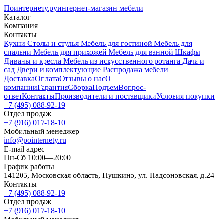
Поинтернету
.ру
интернет-магазин мебели
Каталог
Компания
Контакты
Кухни
Столы и стулья
Мебель для гостиной
Мебель для
спальни
Мебель для прихожей
Мебель для ванной
Шкафы
Диваны и кресла
Мебель из искусственного ротанга
Дача и
сад
Двери и комплектующие
Распродажа мебели
Доставка
Оплата
Отзывы о нас
О
компании
Гарантия
Сборка
Подъем
Вопрос-
ответ
Контакты
Производители и поставщики
Условия покупки
+7 (495) 088-92-19
Отдел продаж
+7 (916) 017-18-10
Мобильный менеджер
info@pointernety.ru
E-mail адрес
Пн-Сб 10:00—20:00
График работы
141205, Московская область, Пушкино, ул. Надсоновская, д.24
Контакты
+7 (495) 088-92-19
Отдел продаж
+7 (916) 017-18-10