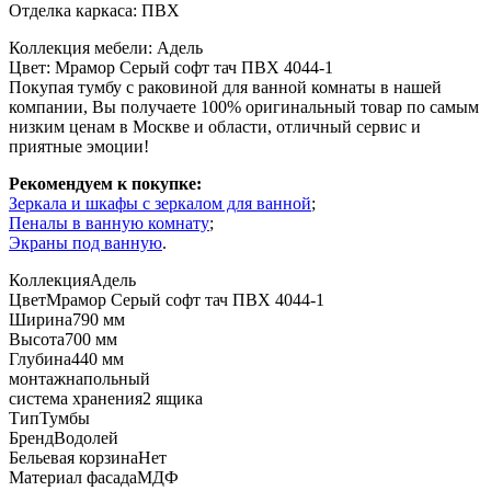
Отделка каркаса: ПВХ
Коллекция мебели: Адель
Цвет: Мрамор Серый софт тач ПВХ 4044-1
Покупая тумбу с раковиной для ванной комнаты в нашей
компании, Вы получаете 100% оригинальный товар по самым
низким ценам в Москве и области, отличный сервис и
приятные эмоции!
Рекомендуем к покупке:
Зеркала и шкафы с зеркалом для ванной
;
Пеналы в ванную комнату
;
Экраны под ванную
.
Коллекция
Адель
Цвет
Мрамор Серый софт тач ПВХ 4044-1
Ширина
790 мм
Высота
700 мм
Глубина
440 мм
монтаж
напольный
система хранения
2 ящика
Тип
Тумбы
Бренд
Водолей
Бельевая корзина
Нет
Материал фасада
МДФ