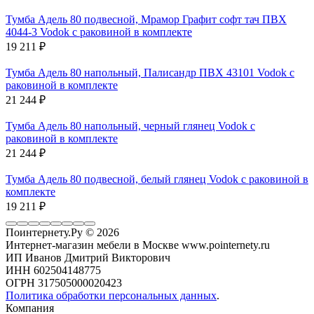
Тумба Адель 80 подвесной, Мрамор Графит софт тач ПВХ
4044-3 Vodok с раковиной в комплекте
19 211
₽
Тумба Адель 80 напольный, Палисандр ПВХ 43101 Vodok с
раковиной в комплекте
21 244
₽
Тумба Адель 80 напольный, черный глянец Vodok с
раковиной в комплекте
21 244
₽
Тумба Адель 80 подвесной, белый глянец Vodok с раковиной в
комплекте
19 211
₽
Поинтернету.Ру
© 2026
Интернет-магазин мебели в Москве www.pointernety.ru
ИП Иванов Дмитрий Викторович
ИНН 602504148775
ОГРН 317505000020423
Политика обработки персональных данных
.
Компания