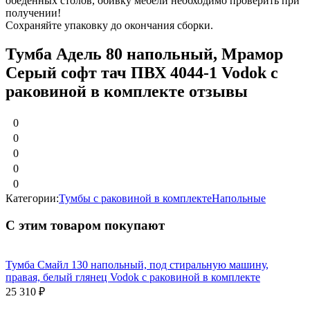
обеденных столов, обивку мебели необходимо проверить при
получении!
Сохраняйте упаковку до окончания сборки.
Тумба Адель 80 напольный, Мрамор
Серый софт тач ПВХ 4044-1 Vodok с
раковиной в комплекте отзывы
0
0
0
0
0
Категории:
Тумбы c раковиной в комплекте
Напольные
С этим товаром покупают
Тумба Смайл 130 напольный, под стиральную машину,
правая, белый глянец Vodok с раковиной в комплекте
25 310
₽