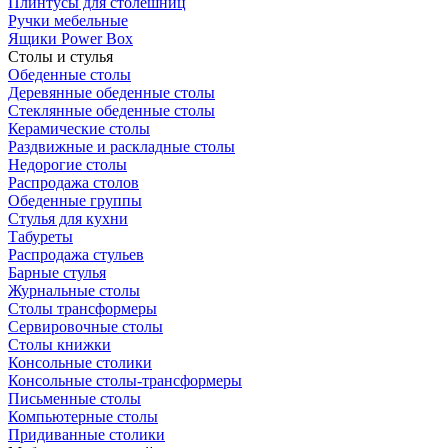
Плинтусы для столешниц
Ручки мебельные
Ящики Power Box
Столы и стулья
Обеденные столы
Деревянные обеденные столы
Стеклянные обеденные столы
Керамические столы
Раздвижные и раскладные столы
Недорогие столы
Распродажа столов
Обеденные группы
Стулья для кухни
Табуреты
Распродажа стульев
Барные стулья
Журнальные столы
Столы трансформеры
Сервировочные столы
Столы книжки
Консольные столики
Консольные столы-трансформеры
Письменные столы
Компьютерные столы
Придиванные столики