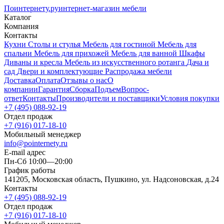
Поинтернету
.ру
интернет-магазин мебели
Каталог
Компания
Контакты
Кухни
Столы и стулья
Мебель для гостиной
Мебель для
спальни
Мебель для прихожей
Мебель для ванной
Шкафы
Диваны и кресла
Мебель из искусственного ротанга
Дача и
сад
Двери и комплектующие
Распродажа мебели
Доставка
Оплата
Отзывы о нас
О
компании
Гарантия
Сборка
Подъем
Вопрос-
ответ
Контакты
Производители и поставщики
Условия покупки
+7 (495) 088-92-19
Отдел продаж
+7 (916) 017-18-10
Мобильный менеджер
info@pointernety.ru
E-mail адрес
Пн-Сб 10:00—20:00
График работы
141205, Московская область, Пушкино, ул. Надсоновская, д.24
Контакты
+7 (495) 088-92-19
Отдел продаж
+7 (916) 017-18-10