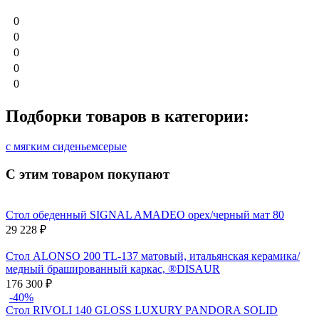
0
0
0
0
0
Подборки товаров в категории:
с мягким сиденьем
серые
С этим товаром покупают
Стол обеденный SIGNAL AMADEO орех/черный мат 80
29 228
₽
Стол ALONSO 200 TL-137 матовый, итальянская керамика/
медный брашированный каркас, ®DISAUR
176 300
₽
-40%
Стол RIVOLI 140 GLOSS LUXURY PANDORA SOLID