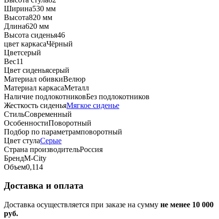
Ширина
530 мм
Высота
820 мм
Длина
620 мм
Высота сиденья
46
цвет каркаса
Чёрный
Цвет
серый
Вес
11
Цвет сиденья
серый
Материал обивки
Велюр
Материал каркаса
Металл
Наличие подлокотников
Без подлокотников
Жесткость сиденья
Мягкое сиденье
Стиль
Современный
Особенности
Поворотный
Подбор по параметрам
поворотный
Цвет стула
Серые
Страна производитель
Россия
Бренд
М-City
Объем
0,114
Доставка и оплата
Доставка осуществляется при заказе на сумму
не менее 10 000
руб.