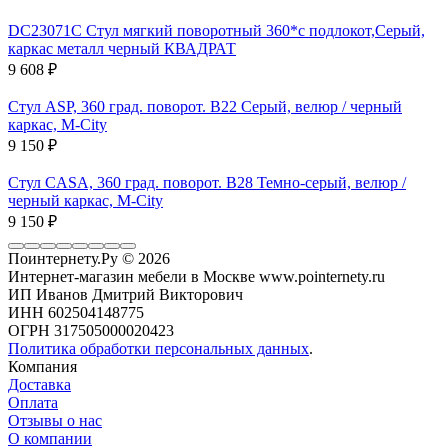
DC23071C Стул мягкий поворотный 360*с подлокот,Серый,
каркас металл черный КВАДРАТ
9 608
₽
Стул ASP, 360 град. поворот. B22 Серый, велюр / черный
каркас, М-City
9 150
₽
Стул CASA, 360 град. поворот. B28 Темно-серый, велюр /
черный каркас, М-City
9 150
₽
Поинтернету.Ру
© 2026
Интернет-магазин мебели в Москве www.pointernety.ru
ИП Иванов Дмитрий Викторович
ИНН 602504148775
ОГРН 317505000020423
Политика обработки персональных данных
.
Компания
Доставка
Оплата
Отзывы о нас
О компании