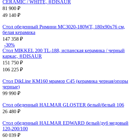
CERAMIC / WHITE, ®DISAUR
81 900
₽
49 140
₽
Стол обеденный Римини MC3020-180WT, 180х90х76 см,
белая керамика
147 358
₽
-30%
Стол MIKKEL 200 TL-188, испанская керамика / черный
каркас, ®DISAUR
151 750
₽
106 225
₽
Стол DikLine KM160 мрамор С45 (керамика черная/опоры
черные)
99 990
₽
Стол обеденный HALMAR GLOSTER белый/белый 106
26 480
₽
Стол обеденный HALMAR EDWARD белый/дуб медовый
120-200/100
60 039
₽