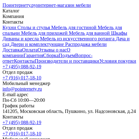
Поинтернету
.ру
интернет-магазин мебели
Каталог
Компания
Контакты
Кухни
Столы и стулья
Мебель для гостиной
Мебель для
спальни
Мебель для прихожей
Мебель для ванной
Шкафы
Диваны и кресла
Мебель из искусственного ротанга
Дача и
сад
Двери и комплектующие
Распродажа мебели
Доставка
Оплата
Отзывы о нас
О
компании
Гарантия
Сборка
Подъем
Вопрос-
ответ
Контакты
Производители и поставщики
Условия покупки
+7 (495) 088-92-19
Отдел продаж
+7 (916) 017-18-10
Мобильный менеджер
info@pointernety.ru
E-mail адрес
Пн-Сб 10:00—20:00
График работы
141205, Московская область, Пушкино, ул. Надсоновская, д.24
Контакты
+7 (495) 088-92-19
Отдел продаж
+7 (916) 017-18-10