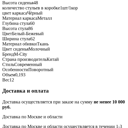
Высота сиденья
48
количество стульев в коробке
1шт/1кор
цвет каркаса
Чёрный
Материал каркаса
Металл
Глубина стула
60
Высота стула
86
Цвет
Белый-Бежевый
Ширина стула
62
Материал обивки
Ткань
Цвет сиденья
Молочный
Бренд
М-City
Страна производитель
Китай
Стиль
Современный
Особенности
Поворотный
Объем
0,193
Вес
12
Доставка и оплата
Доставка осуществляется при заказе на сумму
не менее 10 000
руб.
Доставка по Москве и области
Доставка по Москве и области осуществляется в течении 1-3