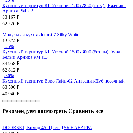
-25%
Кухонный гарнитур КГ Угловой 1500х2850 (с пм) , Ежевика
Арника РМ в.2
83 167
₽
62 220
₽
Модульная кухня Лофт-07 Silky White
13 374
₽
-25%
Кухонный гарнитур КГ Угловой 1500х3000 (без пм) Эмаль,
Белый Арника РМ в.3
83 958
₽
62 812
₽
-36%
Кухонный гарнитур Евро Лайн-02 Антрацит/Дуб песочный
63 506
₽
40 940
₽
Рекомендуем посмотреть
Сравнить все
DOORSET, Комод 4S. Цвет ДУБ НАВАРРА