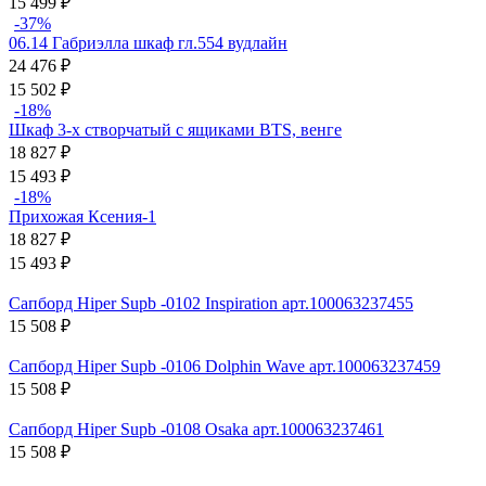
15 499
₽
-37%
06.14 Габриэлла шкаф гл.554 вудлайн
24 476
₽
15 502
₽
-18%
Шкаф 3-х створчатый с ящиками BTS, венге
18 827
₽
15 493
₽
-18%
Прихожая Ксения-1
18 827
₽
15 493
₽
Сапборд Hiper Supb -0102 Inspiration арт.100063237455
15 508
₽
Сапборд Hiper Supb -0106 Dolphin Wave арт.100063237459
15 508
₽
Сапборд Hiper Supb -0108 Osaka арт.100063237461
15 508
₽