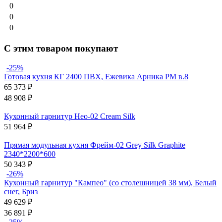
0
0
0
С этим товаром покупают
-25%
Готовая кухня КГ 2400 ПВХ, Ежевика Арника РМ в.8
65 373
₽
48 908
₽
Кухонный гарнитур Нео-02 Cream Silk
51 964
₽
Прямая модульная кухня Фрейм-02 Grey Silk Graphite
2340*2200*600
50 343
₽
-26%
Кухонный гарнитур "Кампео" (со столешницей 38 мм), Белый
снег, Бриз
49 629
₽
36 891
₽