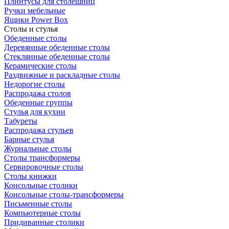
Плинтусы для столешниц
Ручки мебельные
Ящики Power Box
Столы и стулья
Обеденные столы
Деревянные обеденные столы
Стеклянные обеденные столы
Керамические столы
Раздвижные и раскладные столы
Недорогие столы
Распродажа столов
Обеденные группы
Стулья для кухни
Табуреты
Распродажа стульев
Барные стулья
Журнальные столы
Столы трансформеры
Сервировочные столы
Столы книжки
Консольные столики
Консольные столы-трансформеры
Письменные столы
Компьютерные столы
Придиванные столики