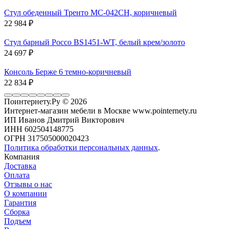
Стул обеденный Тренто MC-042CH, коричневый
22 984
₽
Стул барный Россо BS1451-WT, белый крем/золото
24 697
₽
Консоль Берже 6 темно-коричневый
22 834
₽
Поинтернету.Ру
© 2026
Интернет-магазин мебели в Москве www.pointernety.ru
ИП Иванов Дмитрий Викторович
ИНН 602504148775
ОГРН 317505000020423
Политика обработки персональных данных
.
Компания
Доставка
Оплата
Отзывы о нас
О компании
Гарантия
Сборка
Подъем