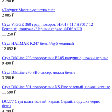
2 790
₽
ъТабурет Массив-решетка снег
2 085
₽
Стул VIGGE 360 град. поворот. HF017-11 / HF017-12
Бежевый, экокожа / Черный каркас, ®DISAUR
11 250
₽
Стул HALMAR K247 белый/дуб медовый
12 852
₽
Стул DikLine 293 поворотный BL05 капучино, ножки черные
9 490
₽
Стул DikLine 270 SB6 св.сер, ножки белые
3 390
₽
Стул DikLine 501 поворотный NS Pine зеленый, ножки черные
11 590
₽
DC277 Стул пластиковый, каркас Серый, подушка черно-
белая
4 799
₽