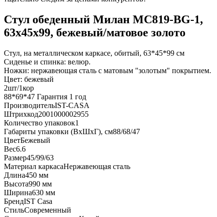
Стул обеденный Милан MC819-BG-1,
63х45х99, бежевый/матовое золото
Стул, на металлическом каркасе, обитый, 63*45*99 см
Сиденье и спинка: велюр.
Ножки: нержавеющая сталь с матовым "золотым" покрытием.
Цвет: бежевый
2шт/1кор
88*69*47 Гарантия 1 год
Производитель
IST-CASA
Штрихкод
2001000002955
Количество упаковок
1
Габариты упаковки (ВхШхГ), см
88/68/47
Цвет
Бежевый
Вес
6.6
Размер
45/99/63
Материал каркаса
Нержавеющая сталь
Длина
450 мм
Высота
990 мм
Ширина
630 мм
Бренд
IST Casa
Стиль
Современный