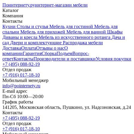
Поинтернету
.ру
интернет-магазин мебели
Каталог
Компания
Контакты
Кухни
Столы и стулья
Мебель для гостиной
Мебель для
спальни
Мебель для прихожей
Мебель для ванной
Шкафы
Диваны и кресла
Мебель из искусственного ротанга
Дача и
сад
Двери и комплектующие
Распродажа мебели
Доставка
Оплата
Отзывы о нас
О
компании
Гарантия
Сборка
Подъем
Вопрос-
ответ
Контакты
Производители и поставщики
Условия покупки
+7 (495) 088-92-19
Отдел продаж
+7 (916) 017-18-10
Мобильный менеджер
info@pointernety.ru
E-mail адрес
Пн-Сб 10:00—20:00
График работы
141205, Московская область, Пушкино, ул. Надсоновская, д.24
Контакты
+7 (495) 088-92-19
Отдел продаж
+7 (916) 017-18-10