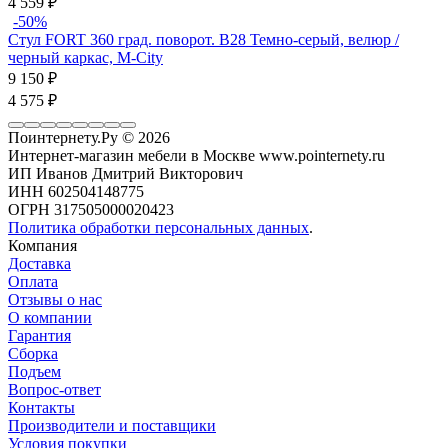
4 559
₽
-50%
Стул FORT 360 град. поворот. B28 Темно-серый, велюр /
черный каркас, М-City
9 150
₽
4 575
₽
Поинтернету.Ру
© 2026
Интернет-магазин мебели в Москве www.pointernety.ru
ИП Иванов Дмитрий Викторович
ИНН 602504148775
ОГРН 317505000020423
Политика обработки персональных данных
.
Компания
Доставка
Оплата
Отзывы о нас
О компании
Гарантия
Сборка
Подъем
Вопрос-ответ
Контакты
Производители и поставщики
Условия покупки