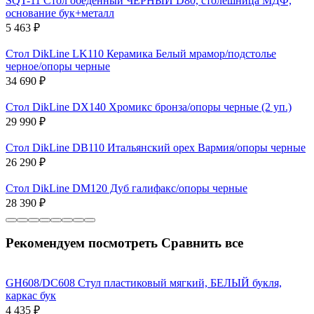
SQT-11 Стол обеденный ЧЕРНЫЙ D80, столешница МДФ,
основание бук+металл
5 463
₽
Стол DikLine LK110 Керамика Белый мрамор/подстолье
черное/опоры черные
34 690
₽
Стол DikLine DX140 Хромикс бронза/опоры черные (2 уп.)
29 990
₽
Стол DikLine DB110 Итальянский орех Вармия/опоры черные
26 290
₽
Стол DikLine DM120 Дуб галифакс/опоры черные
28 390
₽
Рекомендуем посмотреть
Сравнить все
GH608/DC608 Стул пластиковый мягкий, БЕЛЫЙ букля,
каркас бук
4 435
₽