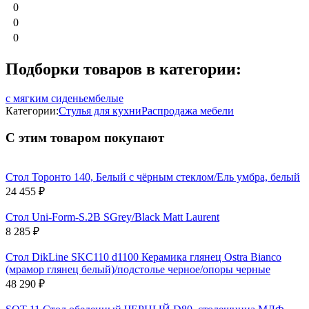
0
0
0
Подборки товаров в категории:
с мягким сиденьем
белые
Категории:
Стулья для кухни
Распродажа мебели
С этим товаром покупают
Стол Торонто 140, Белый с чёрным стеклом/Ель умбра, белый
24 455
₽
Стол Uni-Form-S.2B SGrey/Black Matt Laurent
8 285
₽
Стол DikLine SKC110 d1100 Керамика глянец Ostra Bianco
(мрамор глянец белый)/подстолье черное/опоры черные
48 290
₽