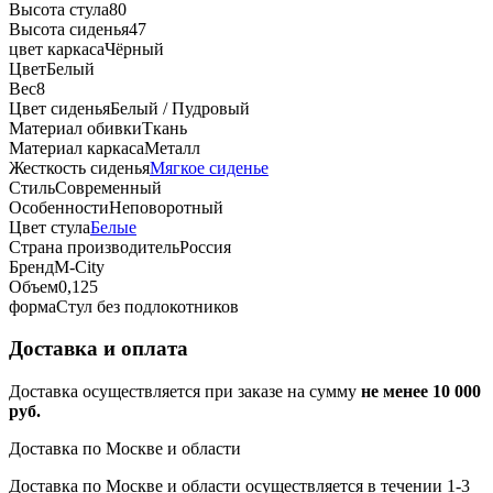
Высота стула
80
Высота сиденья
47
цвет каркаса
Чёрный
Цвет
Белый
Вес
8
Цвет сиденья
Белый / Пудровый
Материал обивки
Ткань
Материал каркаса
Металл
Жесткость сиденья
Мягкое сиденье
Стиль
Современный
Особенности
Неповоротный
Цвет стула
Белые
Страна производитель
Россия
Бренд
М-City
Объем
0,125
форма
Стул без подлокотников
Доставка и оплата
Доставка осуществляется при заказе на сумму
не менее 10 000
руб.
Доставка по Москве и области
Доставка по Москве и области осуществляется в течении 1-3