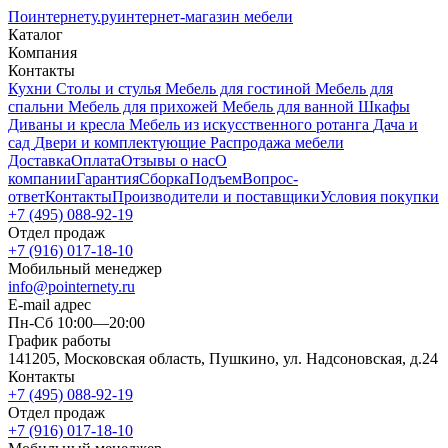
Поинтернету
.ру
интернет-магазин мебели
Каталог
Компания
Контакты
Кухни
Столы и стулья
Мебель для гостиной
Мебель для
спальни
Мебель для прихожей
Мебель для ванной
Шкафы
Диваны и кресла
Мебель из искусственного ротанга
Дача и
сад
Двери и комплектующие
Распродажа мебели
Доставка
Оплата
Отзывы о нас
О
компании
Гарантия
Сборка
Подъем
Вопрос-
ответ
Контакты
Производители и поставщики
Условия покупки
+7 (495) 088-92-19
Отдел продаж
+7 (916) 017-18-10
Мобильный менеджер
info@pointernety.ru
E-mail адрес
Пн-Сб 10:00—20:00
График работы
141205, Московская область, Пушкино, ул. Надсоновская, д.24
Контакты
+7 (495) 088-92-19
Отдел продаж
+7 (916) 017-18-10