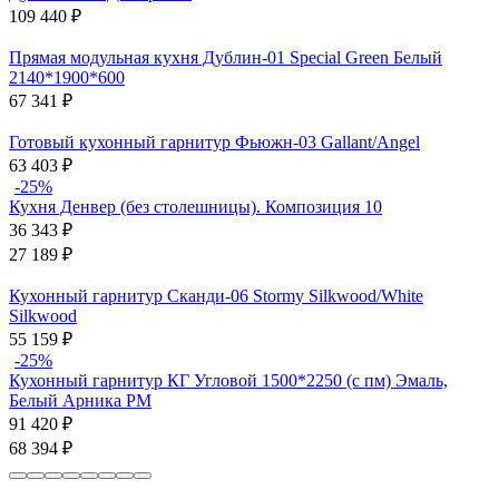
109 440
₽
Прямая модульная кухня Дублин-01 Special Green Белый
2140*1900*600
67 341
₽
Готовый кухонный гарнитур Фьюжн-03 Gallant/Angel
63 403
₽
-25%
Кухня Денвер (без столешницы). Композиция 10
36 343
₽
27 189
₽
Кухонный гарнитур Сканди-06 Stormy Silkwood/White
Silkwood
55 159
₽
-25%
Кухонный гарнитур КГ Угловой 1500*2250 (с пм) Эмаль,
Белый Арника РМ
91 420
₽
68 394
₽