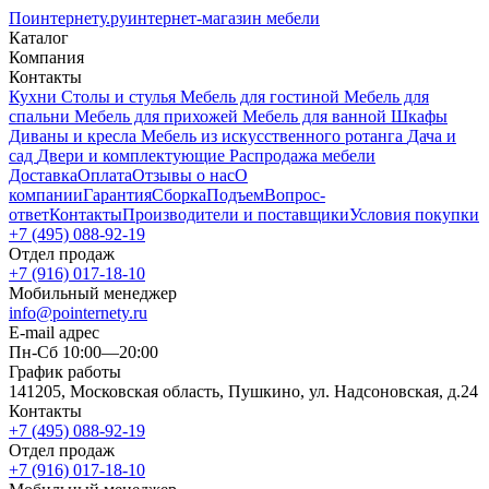
Поинтернету
.ру
интернет-магазин мебели
Каталог
Компания
Контакты
Кухни
Столы и стулья
Мебель для гостиной
Мебель для
спальни
Мебель для прихожей
Мебель для ванной
Шкафы
Диваны и кресла
Мебель из искусственного ротанга
Дача и
сад
Двери и комплектующие
Распродажа мебели
Доставка
Оплата
Отзывы о нас
О
компании
Гарантия
Сборка
Подъем
Вопрос-
ответ
Контакты
Производители и поставщики
Условия покупки
+7 (495) 088-92-19
Отдел продаж
+7 (916) 017-18-10
Мобильный менеджер
info@pointernety.ru
E-mail адрес
Пн-Сб 10:00—20:00
График работы
141205, Московская область, Пушкино, ул. Надсоновская, д.24
Контакты
+7 (495) 088-92-19
Отдел продаж
+7 (916) 017-18-10