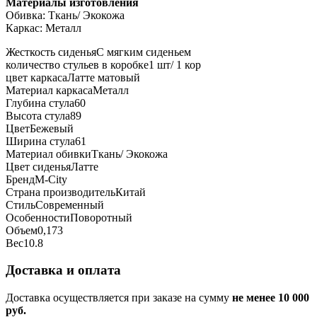
Материалы изготовления
Обивка: Ткань/ Экокожа
Каркас: Металл
Жесткость сиденья
С мягким сиденьем
количество стульев в коробке
1 шт/ 1 кор
цвет каркаса
Латте матовый
Материал каркаса
Металл
Глубина стула
60
Высота стула
89
Цвет
Бежевый
Ширина стула
61
Материал обивки
Ткань/ Экокожа
Цвет сиденья
Латте
Бренд
М-City
Страна производитель
Китай
Стиль
Современный
Особенности
Поворотный
Объем
0,173
Вес
10.8
Доставка и оплата
Доставка осуществляется при заказе на сумму
не менее 10 000
руб.