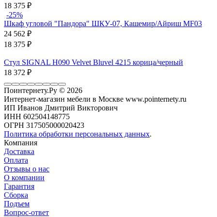
18 375
₽
-25%
Шкаф угловой "Пандора" ШКУ-07, Кашемир/Айриш MF03
24 562
₽
18 375
₽
Стул SIGNAL H090 Velvet Bluvel 4215 корица/черный
18 372
₽
Поинтернету.Ру
© 2026
Интернет-магазин мебели в Москве www.pointernety.ru
ИП Иванов Дмитрий Викторович
ИНН 602504148775
ОГРН 317505000020423
Политика обработки персональных данных
.
Компания
Доставка
Оплата
Отзывы о нас
О компании
Гарантия
Сборка
Подъем
Вопрос-ответ