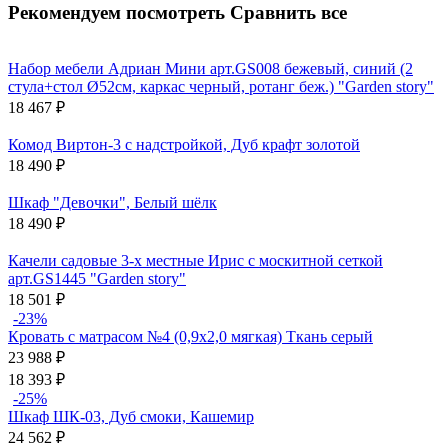
Рекомендуем посмотреть
Сравнить все
Набор мебели Адриан Мини арт.GS008 бежевый, синий (2
стула+стол Ø52см, каркас черный, ротанг беж.) "Garden story"
18 467
₽
Комод Виртон-3 с надстройкой, Дуб крафт золотой
18 490
₽
Шкаф "Девочки", Белый шёлк
18 490
₽
Качели садовые 3-х местные Ирис с москитной сеткой
арт.GS1445 "Garden story"
18 501
₽
-23%
Кровать с матрасом №4 (0,9х2,0 мягкая) Ткань серый
23 988
₽
18 393
₽
-25%
Шкаф ШК-03, Дуб смоки, Кашемир
24 562
₽