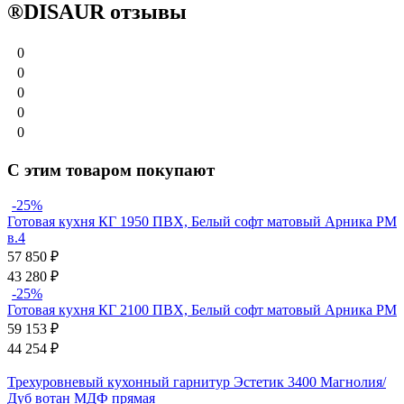
®DISAUR отзывы
0
0
0
0
0
С этим товаром покупают
-25%
Готовая кухня КГ 1950 ПВХ, Белый софт матовый Арника РМ
в.4
57 850
₽
43 280
₽
-25%
Готовая кухня КГ 2100 ПВХ, Белый софт матовый Арника РМ
59 153
₽
44 254
₽
Трехуровневый кухонный гарнитур Эстетик 3400 Магнолия/
Дуб вотан МДФ прямая