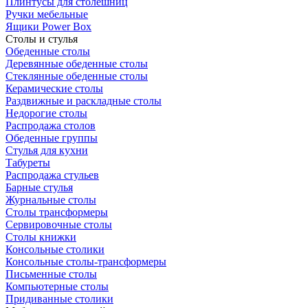
Плинтусы для столешниц
Ручки мебельные
Ящики Power Box
Столы и стулья
Обеденные столы
Деревянные обеденные столы
Стеклянные обеденные столы
Керамические столы
Раздвижные и раскладные столы
Недорогие столы
Распродажа столов
Обеденные группы
Стулья для кухни
Табуреты
Распродажа стульев
Барные стулья
Журнальные столы
Столы трансформеры
Сервировочные столы
Столы книжки
Консольные столики
Консольные столы-трансформеры
Письменные столы
Компьютерные столы
Придиванные столики