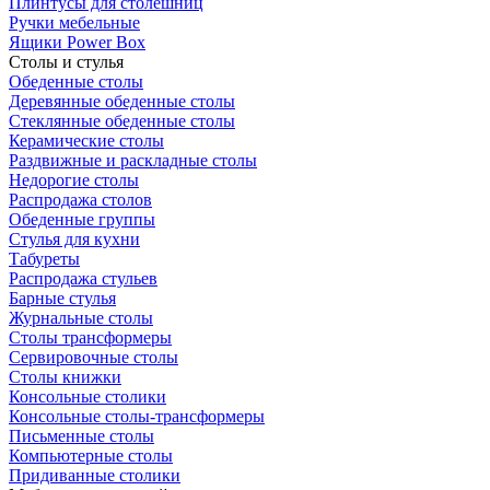
Плинтусы для столешниц
Ручки мебельные
Ящики Power Box
Столы и стулья
Обеденные столы
Деревянные обеденные столы
Стеклянные обеденные столы
Керамические столы
Раздвижные и раскладные столы
Недорогие столы
Распродажа столов
Обеденные группы
Стулья для кухни
Табуреты
Распродажа стульев
Барные стулья
Журнальные столы
Столы трансформеры
Сервировочные столы
Столы книжки
Консольные столики
Консольные столы-трансформеры
Письменные столы
Компьютерные столы
Придиванные столики