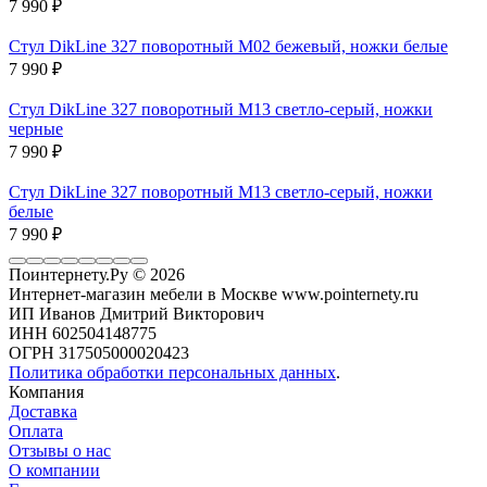
7 990
₽
Стул DikLine 327 поворотный M02 бежевый, ножки белые
7 990
₽
Стул DikLine 327 поворотный M13 светло-серый, ножки
черные
7 990
₽
Стул DikLine 327 поворотный M13 светло-серый, ножки
белые
7 990
₽
Поинтернету.Ру
© 2026
Интернет-магазин мебели в Москве www.pointernety.ru
ИП Иванов Дмитрий Викторович
ИНН 602504148775
ОГРН 317505000020423
Политика обработки персональных данных
.
Компания
Доставка
Оплата
Отзывы о нас
О компании