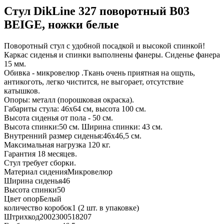
Стул DikLine 327 поворотный B03
BEIGE, ножки белые
Поворотный стул с удобной посадкой и высокой спинкой!
Каркас сиденья и спинки выполнены фанеры. Сиденье фанера
15 мм.
Обивка - микровелюр .Ткань очень приятная на ощупь,
антикоготь, легко чистится, не выгорает, отсутствие
катышков.
Опоры: металл (порошковая окраска).
Габариты стула: 46х64 см, высота 100 см.
Высота сиденья от пола - 50 см.
Высота спинки:50 см. Ширина спинки: 43 см.
Внутренний размер сиденья:46х46,5 см.
Максимальная нагрузка 120 кг.
Гарантия 18 месяцев.
Стул требует сборки.
Материал сидения
Микровелюр
Ширина сиденья
46
Высота спинки
50
Цвет опор
Белый
количество коробок
1 (2 шт. в упаковке)
Штрихкод
2002300518207