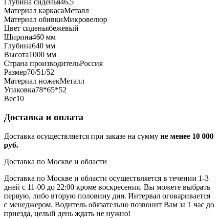
Глубина сиденья
46,5
Материал каркаса
Металл
Материал обивки
Микровелюр
Цвет сиденья
бежевый
Ширина
460 мм
Глубина
640 мм
Высота
1000 мм
Страна производитель
Россия
Размер
70/51/52
Материал ножек
Металл
Упаковка
78*65*52
Вес
10
Доставка и оплата
Доставка осуществляется при заказе на сумму
не менее 10 000
руб.
Доставка по Москве и области
Доставка по Москве и области осуществляется в течении 1-3
дней с 11-00 до 22:00 кроме воскресения. Вы можете выбрать
первую, либо вторую половину дня. Интервал оговаривается
с менеджером. Водитель обязательно позвонит Вам за 1 час до
приезда, целый день ждать не нужно!