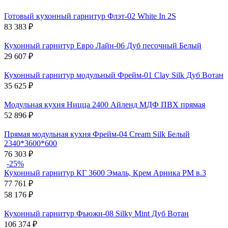
Готовый кухонный гарнитур Флэт-02 White In 2S
83 383
₽
Кухонный гарнитур Евро Лайн-06 Дуб песочный Белый
29 607
₽
Кухонный гарнитур модульный Фрейм-01 Clay Silk Дуб Вотан
35 625
₽
Модульная кухня Ницца 2400 Айленд МДФ ПВХ прямая
52 896
₽
Прямая модульная кухня Фрейм-04 Cream Silk Белый
2340*3600*600
76 303
₽
-25%
Кухонный гарнитур КГ 3600 Эмаль, Крем Арника РМ в.3
77 761
₽
58 176
₽
Кухонный гарнитур Фьюжн-08 Silky Mint Дуб Вотан
106 374
₽