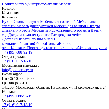
Поинтернету
.ру
интернет-магазин мебели
Каталог
Компания
Контакты
Кухни
Столы и стулья
Мебель для гостиной
Мебель для
спальни
Мебель для прихожей
Мебель для ванной
Шкафы
Диваны и кресла
Мебель из искусственного ротанга
Дача и
сад
Двери и комплектующие
Распродажа мебели
Доставка
Оплата
Отзывы о нас
О
компании
Гарантия
Сборка
Подъем
Вопрос-
ответ
Контакты
Производители и поставщики
Условия покупки
+7 (495) 088-92-19
Отдел продаж
+7 (916) 017-18-10
Мобильный менеджер
info@pointernety.ru
E-mail адрес
Пн-Сб 10:00—20:00
График работы
141205, Московская область, Пушкино, ул. Надсоновская, д.24
Контакты
+7 (495) 088-92-19
Отдел продаж
+7 (916) 017-18-10