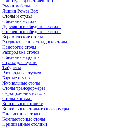
Плинтусы для столешниц
Ручки мебельные
Ящики Power Box
Столы и стулья
Обеденные столы
Деревянные обеденные столы
Стеклянные обеденные столы
Керамические столы
Раздвижные и раскладные столы
Недорогие столы
Распродажа столов
Обеденные группы
Стулья для кухни
Табуреты
Распродажа стульев
Барные стулья
Журнальные столы
Столы трансформеры
Сервировочные столы
Столы книжки
Консольные столики
Консольные столы-трансформеры
Письменные столы
Компьютерные столы
Придиванные столики