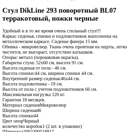
Стул DikLine 293 поворотный BL07
терракотовый, ножки черные
Удобный и в то же время очень стильный стул!!!
Каркас сиденья, спинки и подлокотников выполнены на
металлическом каркасе. Сиденье фанера 15 мм.
Обивка - микровелюр. Ткань очень приятная на ощупь, легко
чистится, не выгорает, отсутствие катышков.
Опоры: металл (порошковая окраска).
Габариты стула: 52х60 см, высота 91 см.
Высота сиденья от пола - 46 см.
Высота спинки:44 см, ширина спинки 44 см.
Внутренний размер сиденья:46х44 см.
Высота подлокотника - 19 см.
Высота от пола с учетом подлокотников 66 см.
Максимальная нагрузка 120 кг.
Гарантия 18 месяцев.
Материал сидения
Микровелюр
Ширина сиденья
46
Высота спинки
44
Цвет опор
Черный
количество коробок
1 (2 шт. в упаковке)
Штрихкод
2002300518917