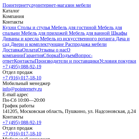
Поинтернету
.ру
интернет-магазин мебели
Каталог
Компания
Контакты
Кухни
Столы и стулья
Мебель для гостиной
Мебель для
спальни
Мебель для прихожей
Мебель для ванной
Шкафы
Диваны и кресла
Мебель из искусственного ротанга
Дача и
сад
Двери и комплектующие
Распродажа мебели
Доставка
Оплата
Отзывы о нас
О
компании
Гарантия
Сборка
Подъем
Вопрос-
ответ
Контакты
Производители и поставщики
Условия покупки
+7 (495) 088-92-19
Отдел продаж
+7 (916) 017-18-10
Мобильный менеджер
info@pointernety.ru
E-mail адрес
Пн-Сб 10:00—20:00
График работы
141205, Московская область, Пушкино, ул. Надсоновская, д.24
Контакты
+7 (495) 088-92-19
Отдел продаж
+7 (916) 017-18-10