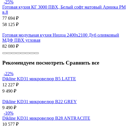
-25%
Готовая кухня КГ 3000 ПВХ, Белый софт матовый Арника РМ
в.8
77 694
₽
58 125
₽
Готовая модульная кухня Ницца 2400х2100 Дуб оливковый
МДФ ПВХ угловая
82 080
₽
Рекомендуем посмотреть
Сравнить все
-22%
Dikline KD31 микровелюр B5 LATTE
12 227
₽
9 490
₽
Dikline KD31 микровелюр B22 GREY
9 490
₽
-10%
Dikline KD31 микровелюр B28 ANTRACITE
10 577
₽