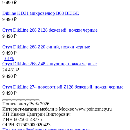
9 490
₽
Dikline KD31 микровелюр B03 BEIGE
9 490
₽
Стул DikLine 268 Z128 бежевый, ножки черные
9 490
₽
Стул DikLine 268 Z20 синий, ножки черные
9 490
₽
-61%
Стул DikLine 268 Z48 капучино, ножки черные
24 431
₽
9 490
₽
Стул DikLine 274 поворотный Z128 бежевый, ножки черные
9 490
₽
Поинтернету.Ру
© 2026
Интернет-магазин мебели в Москве www.pointernety.ru
ИП Иванов Дмитрий Викторович
ИНН 602504148775
ОГРН 317505000020423
Политика обработки персональных данных
.