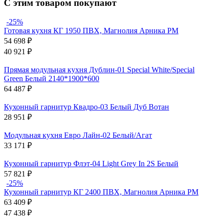
С этим товаром покупают
-25%
Готовая кухня КГ 1950 ПВХ, Магнолия Арника РМ
54 698
₽
40 921
₽
Прямая модульная кухня Дублин-01 Special White/Special
Green Белый 2140*1900*600
64 487
₽
Кухонный гарнитур Квадро-03 Белый Дуб Вотан
28 951
₽
Модульная кухня Евро Лайн-02 Белый/Агат
33 171
₽
Кухонный гарнитур Флэт-04 Light Grey In 2S Белый
57 821
₽
-25%
Кухонный гарнитур КГ 2400 ПВХ, Магнолия Арника РМ
63 409
₽
47 438
₽