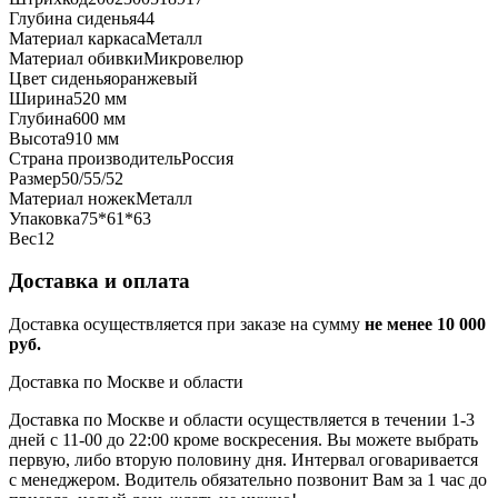
Глубина сиденья
44
Материал каркаса
Металл
Материал обивки
Микровелюр
Цвет сиденья
оранжевый
Ширина
520 мм
Глубина
600 мм
Высота
910 мм
Страна производитель
Россия
Размер
50/55/52
Материал ножек
Металл
Упаковка
75*61*63
Вес
12
Доставка и оплата
Доставка осуществляется при заказе на сумму
не менее 10 000
руб.
Доставка по Москве и области
Доставка по Москве и области осуществляется в течении 1-3
дней с 11-00 до 22:00 кроме воскресения. Вы можете выбрать
первую, либо вторую половину дня. Интервал оговаривается
с менеджером. Водитель обязательно позвонит Вам за 1 час до