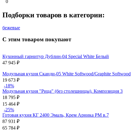
0
Подборки товаров в категории:
бежевые
С этим товаром покупают
Кухонный гарнитур Дублин-04 Special White Белый
47 945
₽
Модульная кухня Сканди-05 White Softwood/Graphite Softwood
19 673
₽
-18%
Модульная кухня "Рица" (без столешницы). Композиция 3
18 795
₽
15 464
₽
-25%
Готовая кухня КГ 2400 Эмаль, Крем Арника РМ в.7
87 931
₽
65 784
₽