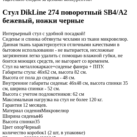
Стул DikLine 274 поворотный SB4/A2
бежевый, ножки черные
Интерьерный стул с удобной посадкой!
Сиденье и спинка обтянуты чехлами из ткани микровелюр.
Данная ткань характеризуется отличными качествами в
бытовом использовании - не вытирается, несложные
загрязнения легко удалить с помощью влажной губки, не
боится моющих средств, не выгорает со временем.
Стул на металлокаркасе+сиденье фанера + ППУ.
Габариты стула: 46х62 см, высота 82 см.
Высота от пола до сиденья - 48 см.
Внутренние габариты сиденья: 46х48 см, высота спинки 35
см, ширина спинки - 52 см.
Высота с учетом подлокотников: 62 см
Максимальная нагрузка на стул не более 120 кг.
Гарантия 12 месяцев.
Материал сидения
Микровелюр
Ширина сиденья
46
Высота спинки
35
Цвет опор
Черный
количество коробок
1 (2 шт, в упаковке)