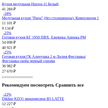
Кухня модульная Ницца-11 Белый
41 284
₽
-18%
Модульная кухня "Рица" (без столешницы). Композиция 1
11 101
₽
9 134
₽
-25%
Готовая кухня КГ 1950 ПВХ, Ежевика Арника РМ
54 698
₽
40 921
₽
-25%
Готовая кухня ГК Аленушка 2 м Лилия Фиcташка/
Фисташка,скоба черный,сонома
36 982
₽
27 670
₽
Рекомендуем посмотреть
Сравнить все
-22%
Dikline KD31 микровелюр B5 LATTE
12 227
₽