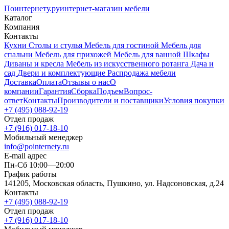
Поинтернету
.ру
интернет-магазин мебели
Каталог
Компания
Контакты
Кухни
Столы и стулья
Мебель для гостиной
Мебель для
спальни
Мебель для прихожей
Мебель для ванной
Шкафы
Диваны и кресла
Мебель из искусственного ротанга
Дача и
сад
Двери и комплектующие
Распродажа мебели
Доставка
Оплата
Отзывы о нас
О
компании
Гарантия
Сборка
Подъем
Вопрос-
ответ
Контакты
Производители и поставщики
Условия покупки
+7 (495) 088-92-19
Отдел продаж
+7 (916) 017-18-10
Мобильный менеджер
info@pointernety.ru
E-mail адрес
Пн-Сб 10:00—20:00
График работы
141205, Московская область, Пушкино, ул. Надсоновская, д.24
Контакты
+7 (495) 088-92-19
Отдел продаж
+7 (916) 017-18-10