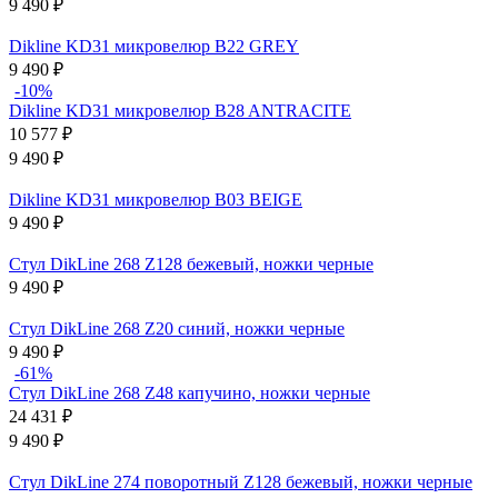
9 490
₽
Dikline KD31 микровелюр B22 GREY
9 490
₽
-10%
Dikline KD31 микровелюр B28 ANTRACITE
10 577
₽
9 490
₽
Dikline KD31 микровелюр B03 BEIGE
9 490
₽
Стул DikLine 268 Z128 бежевый, ножки черные
9 490
₽
Стул DikLine 268 Z20 синий, ножки черные
9 490
₽
-61%
Стул DikLine 268 Z48 капучино, ножки черные
24 431
₽
9 490
₽
Стул DikLine 274 поворотный Z128 бежевый, ножки черные