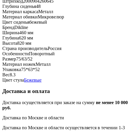
Штрихкод
2000904260645
Глубина сиденья
48
Материал каркаса
Металл
Материал обивки
Микровелюр
Цвет сиденья
бежевый
Бренд
Dikline
Ширина
460 мм
Глубина
620 мм
Высота
820 мм
Страна производитель
Россия
Особенности
Поворотный
Размер
75/63/52
Материал ножек
Металл
Упаковка
75*63*52
Вес
8.3
Цвет стула
Бежевые
Доставка и оплата
Доставка осуществляется при заказе на сумму
не менее 10 000
руб.
Доставка по Москве и области
Доставка по Москве и области осуществляется в течении 1-3